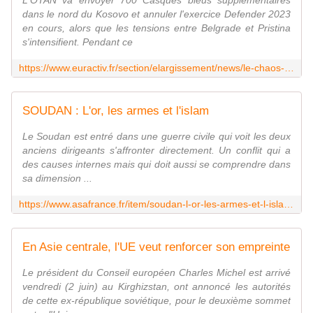
L'OTAN va envoyer 700 Casques bleus supplémentaires
dans le nord du Kosovo et annuler l'exercice Defender 2023
en cours, alors que les tensions entre Belgrade et Pristina
s'intensifient. Pendant ce
https://www.euractiv.fr/section/elargissement/news/le-chaos-au-kosovo-ebranle-la-communaute-internationale-la-russie-et-la-chine-sen-melent/
SOUDAN : L'or, les armes et l'islam
Le Soudan est entré dans une guerre civile qui voit les deux
anciens dirigeants s'affronter directement. Un conflit qui a
des causes internes mais qui doit aussi se comprendre dans
sa dimension ...
https://www.asafrance.fr/item/soudan-l-or-les-armes-et-l-islam-2.html
En Asie centrale, l'UE veut renforcer son empreinte
Le président du Conseil européen Charles Michel est arrivé
vendredi (2 juin) au Kirghizstan, ont annoncé les autorités
de cette ex-république soviétique, pour le deuxième sommet