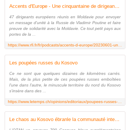
Accents d'Europe - Une cinquantaine de dirigeants européens à Chisinau pour soutenir la Moldavie
47 dirigeants européens réunis en Moldavie pour envoyer
un message d'unité à la Russie de Vladimir Poutine et faire
preuve de solidarité avec la Moldavie. Ce tout petit pays aux
portes de la ...
https://www.rfi.fr/fr/podcasts/accents-d-europe/20230601-une-cinquantaine-de-dirigeants-europ%C3%A9ens-%C3%A0-chisinau-pour-soutenir-la-moldavie
Les poupées russes du Kosovo
Ce ne sont que quelques dizaines de kilomètres carrés.
Mais, de la plus petite de ces poupées russes emboîtées
l'une dans l'autre, le minuscule territoire du nord du Kosovo
s'insère dans des ...
https://www.letemps.ch/opinions/editoriaux/poupees-russes-kosovo
Le chaos au Kosovo ébranle la communauté internationale : la Russie et la Chine s'en mêlent