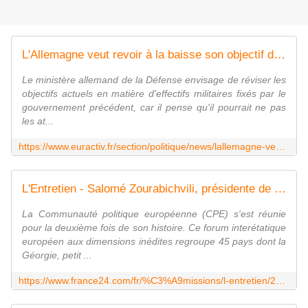
L'Allemagne veut revoir à la baisse son objectif de renforcement de l'armée
Le ministère allemand de la Défense envisage de réviser les
objectifs actuels en matière d'effectifs militaires fixés par le
gouvernement précédent, car il pense qu'il pourrait ne pas
les at...
https://www.euractiv.fr/section/politique/news/lallemagne-veut-revoir-a-la-baisse-son-un-objectif-de-renforcement-de-larmee/
L'Entretien - Salomé Zourabichvili, présidente de la Géorgie : "L'Ukraine a déjà gagné"
La Communauté politique européenne (CPE) s'est réunie
pour la deuxième fois de son histoire. Ce forum interétatique
européen aux dimensions inédites regroupe 45 pays dont la
Géorgie, petit ...
https://www.france24.com/fr/%C3%A9missions/l-entretien/20230602-salom%C3%A9-zourabichvili-pr%C3%A9sidente-de-la-g%C3%A9orgie-l-ukraine-a-d%C3%A9j%C3%A0-gagn%C3%A9