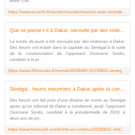
entre l'Uni...
https://www.euractiv.fr/section/monde/news/en-asie-centrale-lue-veut-renforcer-son-empreinte/
Que se passe-t-il à Dakar, secouée par des violences ?
La soirée de jeudi a été secouée par des violences à Dakar.
Des heurts ont éclaté dans la capitale du Sénégal à la suite
de la condamnation de l'opposant Ousmane Sonko,
candidat à la pr...
https://www.20minutes.fr/monde/4039480-20230602-senegal-neuf-morts-degradations-reseaux-sociaux-restreints-passe-dakar
Sénégal : heurts meurtriers à Dakar après la condamnation de l'opposant Ousmane Sonko
Des heurts ont fait près d'une dizaine de morts au Sénégal
après qu'un tribunal de Dakar a condamné, jeudi, l'opposant
Ousmane Sonko, candidat à la présidentielle de 2024, à
deux ans de pri...
https://www.france24.com/fr/info-en-continu/20230601-s%C3%A9n%C3%A9gal-l-opposant-sonko-condamn%C3%A9-%C3%A0-deux-ans-de-prison-ferme-pour-corruption-de-la-jeunesse