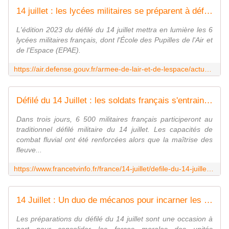
14 juillet : les lycées militaires se préparent à défiler pour la première fois
L'édition 2023 du défilé du 14 juillet mettra en lumière les 6
lycées militaires français, dont l'École des Pupilles de l'Air et
de l'Espace (EPAE).
https://air.defense.gouv.fr/armee-de-lair-et-de-lespace/actualite/14-juillet-les-lycees-militaires-se-preparent-defiler-pour-la
Défilé du 14 Juillet : les soldats français s'entrainent de nouveau pour partir à l'assaut des fleuves
Dans trois jours, 6 500 militaires français participeront au
traditionnel défilé militaire du 14 juillet. Les capacités de
combat fluvial ont été renforcées alors que la maîtrise des
fleuve...
https://www.francetvinfo.fr/france/14-juillet/defile-du-14-juillet-les-soldats-francais-s-entrainent-de-nouveau-pour-partir-a-l-assaut-des-fleuves_5944226.html
14 Juillet : Un duo de mécanos pour incarner les forces morales
Les préparations du défilé du 14 juillet sont une occasion à