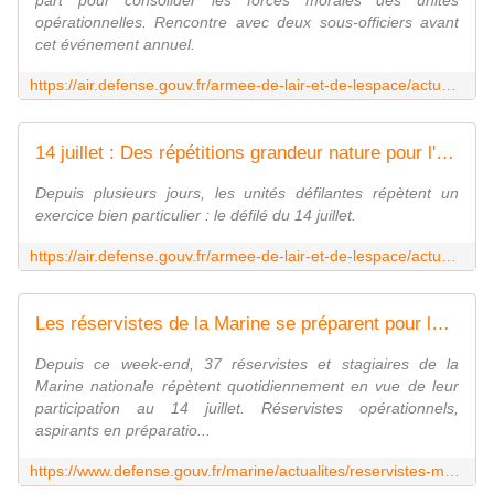
part pour consolider les forces morales des unités
opérationnelles. Rencontre avec deux sous-officiers avant
cet événement annuel.
https://air.defense.gouv.fr/armee-de-lair-et-de-lespace/actualite/14-juillet-un-duo-de-mecanos-pour-incarner-les-forces-morales
14 juillet : Des répétitions grandeur nature pour l'aspirant Kyliann
Depuis plusieurs jours, les unités défilantes répètent un
exercice bien particulier : le défilé du 14 juillet.
https://air.defense.gouv.fr/armee-de-lair-et-de-lespace/actualite/14-juillet-des-repetitions-grandeur-nature-pour-laspirant
Les réservistes de la Marine se préparent pour le 14 juillet
Depuis ce week-end, 37 réservistes et stagiaires de la
Marine nationale répètent quotidiennement en vue de leur
participation au 14 juillet. Réservistes opérationnels,
aspirants en préparatio...
https://www.defense.gouv.fr/marine/actualites/reservistes-marine-se-preparent-14-juillet