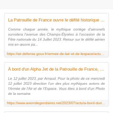
La Patrouille de France ouvre le défilé historique du 14 Juillet
Comme chaque année, le mythique cortège d'aéronefs
survolera l'avenue des Champs-Élysées à l'occasion de la
Fête nationale du 14 Juillet 2023. Retour sur le défilé aérien
mis en œuvre pa...
https://air.defense.gouv.fr/armee-de-lair-et-de-lespace/actualite/la-patrouille-de-france-ouvre-le-defile-historique-du-14
À bord d'un Alpha Jet de la Patrouille de France, comme si vous y étiez. - avionslegendaires.net
Le 12 juillet 2023, par Arnaud. Pour la photo de ce mercredi
12 juillet 2023 direction l'un des plus mythiques avions de
l'Armée de l'Air et de l'Espace. Vous êtes à bord d'un Photo
de la semaine
https://www.avionslegendaires.net/2023/07/actu/a-bord-dun-alpha-jet-de-la-patrouille-de-france-comme-si-vous-y-etiez/