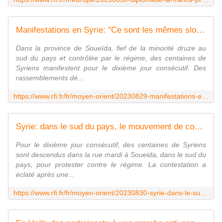
Manifestations en Syrie: "Ce sont les mêmes slogans qu'en 2011, comme si la révolution se poursuivait"
Dans la province de Soueïda, fief de la minorité druze au
sud du pays et contrôlée par le régime, des centaines de
Syriens manifestent pour le dixième jour consécutif. Des
rassemblements dé...
https://www.rfi.fr/fr/moyen-orient/20230829-manifestations-en-syrie-ce-sont-les-m%C3%AAmes-slogans-qu-en-2011-comme-si-la-r%C3%A9volution-se-poursuivait
Syrie: dans le sud du pays, le mouvement de contestation contre le régime se radicalise
Pour le dixième jour consécutif, des centaines de Syriens
sont descendus dans la rue mardi à Soueida, dans le sud du
pays, pour protester contre le régime. La contestation a
éclaté après une...
https://www.rfi.fr/fr/moyen-orient/20230830-syrie-dans-le-sud-du-pays-le-mouvement-de-contestation-contre-le-r%C3%A9gime-se-radicalise