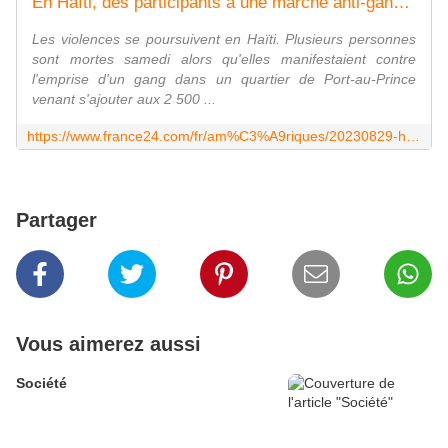
En Haïti, des participants à une marche anti-gang tués par balle
Les violences se poursuivent en Haïti. Plusieurs personnes
sont mortes samedi alors qu'elles manifestaient contre
l'emprise d'un gang dans un quartier de Port-au-Prince
venant s'ajouter aux 2 500 ...
https://www.france24.com/fr/am%C3%A9riques/20230829-ha%C3%AFti-des-participants-%C3%A0-une-marche-anti-gang-tu%C3%A9s-par-balle
Partager
Vous aimerez aussi
Société