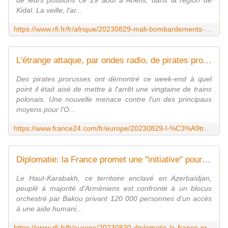
de leurs positions ce 29 août à Anefis, dans la région de
Kidal. La veille, l'ar...
https://www.rfi.fr/fr/afrique/20230829-mali-bombardements-%C3%A0-anefis-vers-une-reprise-de-la-guerre-entre-l-%C3%A9tat-et-les-ex-rebelles-de-la-cma
L'étrange attaque, par ondes radio, de pirates prorusses contre le rail polonais
Des pirates prorusses ont démontré ce week-end à quel
point il était aisé de mettre à l'arrêt une vingtaine de trains
polonais. Une nouvelle menace contre l'un des principaux
moyens pour l'O...
https://www.france24.com/fr/europe/20230829-l-%C3%A9trange-attaque-par-ondes-radio-de-pirates-prorusses-contre-le-rail-polonais
Diplomatie: la France promet une "initiative" pour le Haut-Karabakh
Le Haut-Karabakh, ce territoire enclavé en Azerbaïdjan,
peuplé à majorité d'Arméniens est confronté à un blocus
orchestré par Bakou privant 120 000 personnes d'un accès
à une aide humani...
https://www.rfi.fr/fr/europe/20230830-diplomatie-la-france-promet-une-initiative-pour-le-haut-karabakh