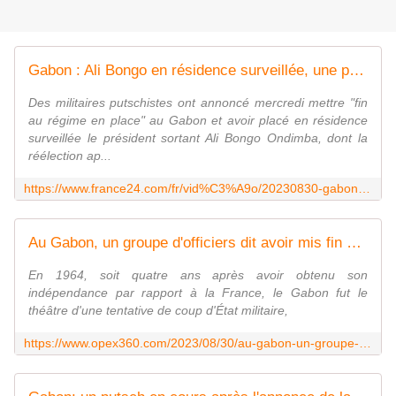
Gabon : Ali Bongo en résidence surveillée, une partie de la population acclame les putschistes
Des militaires putschistes ont annoncé mercredi mettre "fin
au régime en place" au Gabon et avoir placé en résidence
surveillée le président sortant Ali Bongo Ondimba, dont la
réélection ap...
https://www.france24.com/fr/vid%C3%A9o/20230830-gabon-ali-bongo-en-r%C3%A9sidence-surveill%C3%A9-une-grande-partie-de-la-population-acclame-les-putschistes
Au Gabon, un groupe d'officiers dit avoir mis fin au régime d'Ali Bongo - Zone Militaire
En 1964, soit quatre ans après avoir obtenu son
indépendance par rapport à la France, le Gabon fut le
théâtre d'une tentative de coup d'État militaire,
https://www.opex360.com/2023/08/30/au-gabon-un-groupe-dofficiers-dit-avoir-mis-fin-au-regime-dali-bongo/