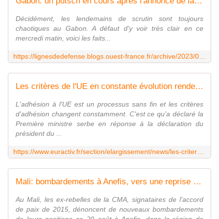
Gabon: un putsch en cours après l'annonce de la victoire électorale d'Ali Bongo
Décidément, les lendemains de scrutin sont toujours
chaotiques au Gabon. A défaut d'y voir très clair en ce
mercredi matin, voici les faits...
https://lignesdedefense.blogs.ouest-france.fr/archive/2023/08/30/gabon-un-putsch-en-cours-apres-l-annonce-de-la-victoire-elec-24067.html
Les critères de l'UE en constante évolution rendent l'élargissement d'ici 2030 irréaliste, selon la Première ministre serbe
L'adhésion à l'UE est un processus sans fin et les critères
d'adhésion changent constamment. C'est ce qu'a déclaré la
Première ministre serbe en réponse à la déclaration du
président du ...
https://www.euractiv.fr/section/elargissement/news/les-criteres-de-lue-en-constante-evolution-rendent-lelargissement-dici-2030-irrealiste-selon-la-premiere-ministre-serbe/
Mali: bombardements à Anefis, vers une reprise de la guerre entre l'État et les ex-rebelles de la CMA?
Au Mali, les ex-rebelles de la CMA, signataires de l'accord
de paix de 2015, dénoncent de nouveaux bombardements