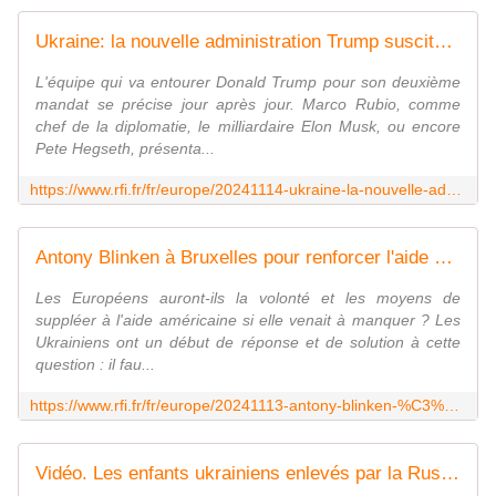
Ukraine: la nouvelle administration Trump suscite l'inquiétude à Kiev
L'équipe qui va entourer Donald Trump pour son deuxième
mandat se précise jour après jour. Marco Rubio, comme
chef de la diplomatie, le milliardaire Elon Musk, ou encore
Pete Hegseth, présenta...
https://www.rfi.fr/fr/europe/20241114-ukraine-la-nouvelle-administration-trump-inqui%C3%A8te-%C3%A0-kiev
Antony Blinken à Bruxelles pour renforcer l'aide à l'Ukraine avant l'arrivée de Trump
Les Européens auront-ils la volonté et les moyens de
suppléer à l'aide américaine si elle venait à manquer ? Les
Ukrainiens ont un début de réponse et de solution à cette
question : il fau...
https://www.rfi.fr/fr/europe/20241113-antony-blinken-%C3%A0-bruxelles-pour-renforcer-l-aide-%C3%A0-l-ukraine-avant-l-arriv%C3%A9e-de-trump
Vidéo. Les enfants ukrainiens enlevés par la Russie destinés à servir son armée ?