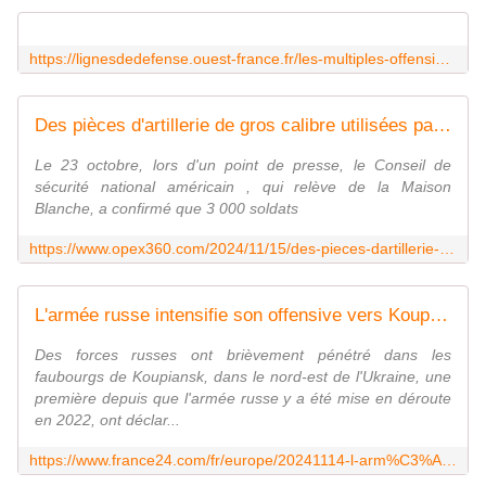
https://lignesdedefense.ouest-france.fr/les-multiples-offensives-russes-accentuent-la-pression-sur-lukraine/
Des pièces d'artillerie de gros calibre utilisées par l'armée nord-coréenne ont été repérées en Russie - Zone Militaire
Le 23 octobre, lors d'un point de presse, le Conseil de
sécurité national américain , qui relève de la Maison
Blanche, a confirmé que 3 000 soldats
https://www.opex360.com/2024/11/15/des-pieces-dartillerie-utilisees-par-larmee-nord-coreenne-ont-ete-reperees-en-russie/
L'armée russe intensifie son offensive vers Koupiansk dans le nord-est ukrainien
Des forces russes ont brièvement pénétré dans les
faubourgs de Koupiansk, dans le nord-est de l'Ukraine, une
première depuis que l'armée russe y a été mise en déroute
en 2022, ont déclar...
https://www.france24.com/fr/europe/20241114-l-arm%C3%A9e-russe-intensifie-son-offensive-vers-koupiansk-dans-le-nord-est-ukrainien