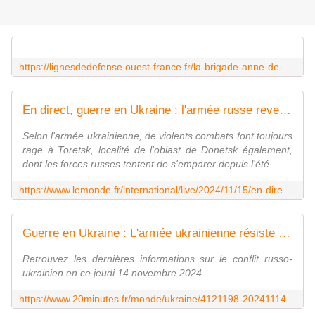
https://lignesdedefense.ouest-france.fr/la-brigade-anne-de-kyiv-a-termine-sa-formation-en-territoire-francais/
En direct, guerre en Ukraine : l'armée russe revendique la prise de Stepanivka, dans l'oblast de Donetsk
Selon l'armée ukrainienne, de violents combats font toujours
rage à Toretsk, localité de l'oblast de Donetsk également,
dont les forces russes tentent de s'emparer depuis l'été.
https://www.lemonde.fr/international/live/2024/11/15/en-direct-guerre-en-ukraine-l-armee-russe-revendique-la-prise-de-stepanivka-dans-l-oblast-de-donetsk_6385709_3210.html
Guerre en Ukraine : L'armée ukrainienne résiste aux assauts russes à Koupia...
Retrouvez les dernières informations sur le conflit russo-
ukrainien en ce jeudi 14 novembre 2024
https://www.20minutes.fr/monde/ukraine/4121198-20241114-direct-guerre-ukraine