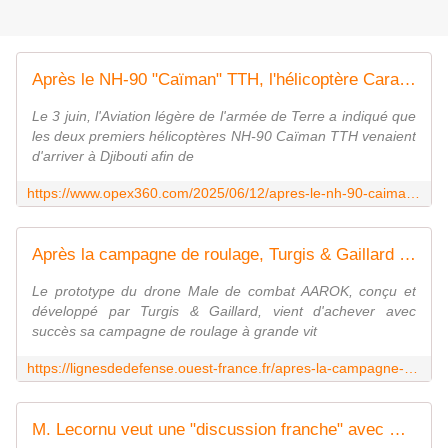
Après le NH-90 "Caïman" TTH, l'hélicoptère Caracal arrive à Djibouti - Zone Militaire
Le 3 juin, l'Aviation légère de l'armée de Terre a indiqué que
les deux premiers hélicoptères NH-90 Caïman TTH venaient
d'arriver à Djibouti afin de
https://www.opex360.com/2025/06/12/apres-le-nh-90-caiman-tth-lhelicoptere-caracal-arrive-a-djibouti/
Après la campagne de roulage, Turgis & Gaillard confirme que le programme AAROK est prêt pour son premier vol
Le prototype du drone Male de combat AAROK, conçu et
développé par Turgis & Gaillard, vient d'achever avec
succès sa campagne de roulage à grande vit
https://lignesdedefense.ouest-france.fr/apres-la-campagne-de-roulage-turgis-gaillard-confirme-que-le-programme-aarok-est-pret-pour-son-premier-vol/
M. Lecornu veut une "discussion franche" avec Berlin et Madrid sur la gouvernance du programme SCAF - Zone Militaire