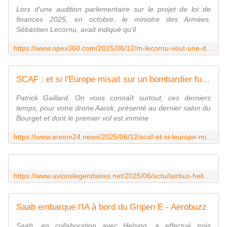
Lors d'une audition parlementaire sur le projet de loi de
finances 2025, en octobre, le ministre des Armées,
Sébastien Lecornu, avait indiqué qu'il
https://www.opex360.com/2025/06/12/m-lecornu-veut-une-discussion-franche-avec-berlin-et-madrid-sur-la-gouvernance-du-programme-scaf/
SCAF : et si l'Europe misait sur un bombardier furtif ?
Patrick Gaillard. On vous connaît surtout, ces derniers
temps, pour votre drone Aarok, présenté au dernier salon du
Bourget et dont le premier vol est immine
https://www.areion24.news/2025/06/12/scaf-et-si-leurope-misait-sur-un-bombardier-furtif/
https://www.avionslegendaires.net/2025/06/actu/lairbus-helicopters-racer-flashe-a-440-km-h/
Saab embarque l'IA à bord du Gripen E - Aerobuzz
Saab, en collaboration avec Helsing, a effectué trois