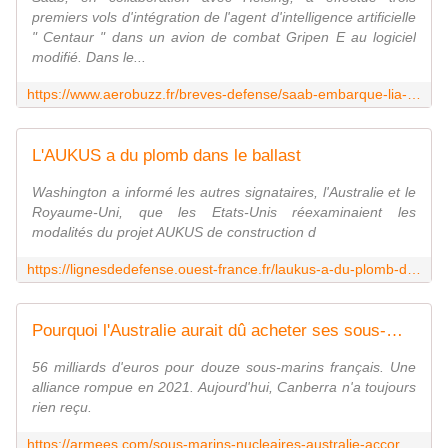
premiers vols d'intégration de l'agent d'intelligence artificielle
" Centaur " dans un avion de combat Gripen E au logiciel
modifié. Dans le...
https://www.aerobuzz.fr/breves-defense/saab-embarque-lia-a-bord-du-gripen-e/
L'AUKUS a du plomb dans le ballast
Washington a informé les autres signataires, l'Australie et le
Royaume-Uni, que les Etats-Unis réexaminaient les
modalités du projet AUKUS de construction d
https://lignesdedefense.ouest-france.fr/laukus-a-du-plomb-dans-le-ballast/
Pourquoi l'Australie aurait dû acheter ses sous-marins nucléaires à la France
56 milliards d'euros pour douze sous-marins français. Une
alliance rompue en 2021. Aujourd'hui, Canberra n'a toujours
rien reçu.
https://armees.com/sous-marins-nucleaires-australie-accord-aukus-france/