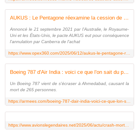
AUKUS : Le Pentagone réexamine la cession de sous-marins nucléaires d'attaque à l'Australie - Zone Militaire
Annoncé le 21 septembre 2021 par l'Australie, le Royaume-
Uni et les États-Unis, le pacte AUKUS eut pour conséquence
l'annulation par Canberra de l'achat
https://www.opex360.com/2025/06/12/aukus-le-pentagone-reexamine-la-cession-de-sous-marins-nucleaires-dattaque-a-laustralie/
Boeing 787 d'Air India : voici ce que l'on sait du plus gros crash de 2025
Un Boeing 787 vient de s'écraser à Ahmedabad, causant la
mort de 265 personnes.
https://armees.com/boeing-787-dair-india-voici-ce-que-lon-sait-du-plus-gros-crash-de-2025/
https://www.avionslegendaires.net/2025/06/actu/crash-mortel-dun-boeing-787-8-dreamliner-dair-india/