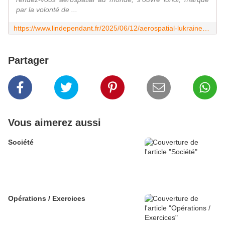
par la volonté de ...
https://www.lindependant.fr/2025/06/12/aerospatial-lukraine-avec-ses-drones-detecteurs-de-mines-israel-avec-ses-capacites-militaires-de-pointe-la-guerre-revient-en-force-au-salon-du-bourget-12757908.php
Partager
Vous aimerez aussi
Société
Opérations / Exercices