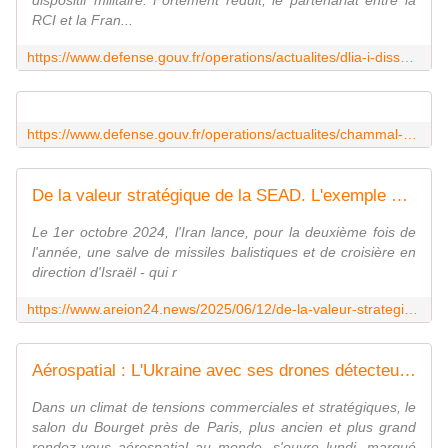
dispositif militaire. Fortement réduit, le partenariat entre la
RCI et la Fran...
https://www.defense.gouv.fr/operations/actualites/dlia-i-dissolution-detachements-formations-administratives
https://www.defense.gouv.fr/operations/actualites/chammal-rencontre-lcl-guillaume-conseiller-feux-au-sein-du-joint-operations-command-iraq
De la valeur stratégique de la SEAD. L'exemple de la séquence aérobalistique israélo-iranienne de 2024
Le 1er octobre 2024, l'Iran lance, pour la deuxième fois de
l'année, une salve de missiles balistiques et de croisière en
direction d'Israël - qui r
https://www.areion24.news/2025/06/12/de-la-valeur-strategique-de-la-sead-lexemple-de-la-sequence-aerobalistique-israelo-iranienne-de-2024/
Aérospatial : L'Ukraine avec ses drones détecteurs de mines, Israël avec ses capacités militaires de pointe... La guerre revient en force au salon du Bourget 2025
Dans un climat de tensions commerciales et stratégiques, le
salon du Bourget près de Paris, plus ancien et plus grand
rendez-vous aérospatial au monde, s'ouvre lundi, marqué