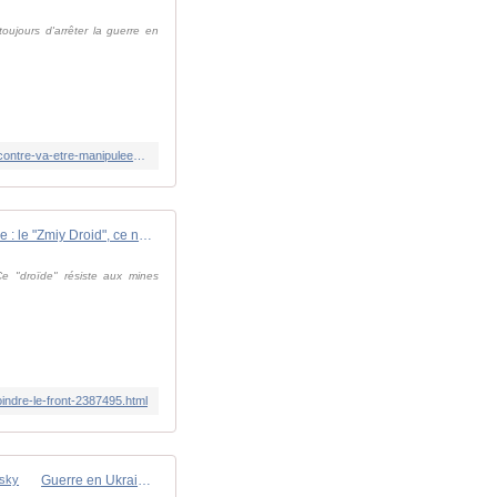
oujours d'arrêter la guerre en
https://www.bfmtv.com/international/amerique-nord/etats-unis/video-sommet-entre-donald-trump-et-vladimir-poutine-cette-rencontre-va-etre-manipulee-par-le-president-russe-estime-paul-gogo-correspondant-bfmtv-en-russie_VN-202508070524.html
Guerre en Ukraine : le "Zmiy Droid", ce nouveau robot de combat prêt à rejoindre le front | TF1 INFO
e "droïde" résiste aux mines
oindre-le-front-2387495.html
Guerre en Ukraine : Vers une rencontre Trump-Poutine la semaine prochaine, Moscou rejette l'entrevue tripartite avec Zelensky