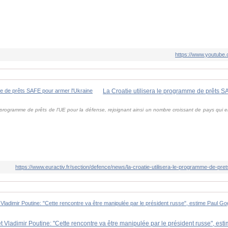
https://www.youtub
La Croatie utilisera le programme de prêts S
 programme de prêts de l'UE pour la défense, rejoignant ainsi un nombre croissant de pays qui 
https://www.euractiv.fr/section/defence/news/la-croatie-utilisera-le-programme-de-pre