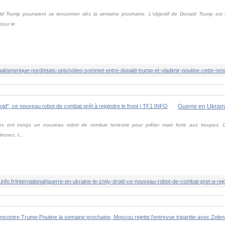
d Trump pourraient se rencontrer dès la semaine prochaine. L'objectif de Donald Trump est t
pour le
es ont conçu un nouveau robot de combat terrestre pour prêter main forte aux troupes. C
rones. I...
1info.fr/international/guerre-en-ukraine-le-zmiy-droid-ce-nouveau-robot-de-combat-pret-a-rej