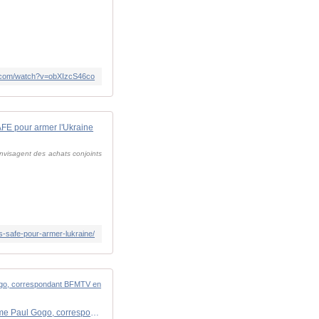
e.com/watch?v=obXIzcS46co
AFE pour armer l'Ukraine
envisagent des achats conjoints
ts-safe-pour-armer-lukraine/
Sommet entre Donald Trump et Vladimir Poutine: "Cette rencontre va être manipulée par le président russe", estime Paul Gogo, correspondant BFMTV en Russie