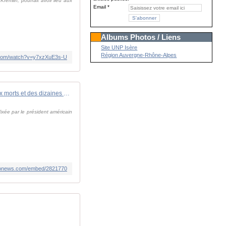
remlin, pourrait avoir lieu aux
Email
Albums Photos / Liens
Site UNP Isère
Région Auvergne-Rhône-Alpes
.com/watch?v=y7xzXuE3s-U
Vidéo. Ukraine : au moins six morts et des dizaines de blessés dans des frappes russes
fixée par le président américain
euronews.com/embed/2821770