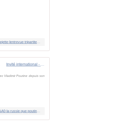
https://www.lindependant.fr/2025/08/07/guerre-en-ukraine-vers-une-rencontre-trump-poutine-la-semaine-prochaine-moscou-rejette-lentrevue-tripartite-avec-zelensky-12864836.php
Invité international - Ukraine: "Il n'y a qu'au prix de conditions favorables à la Russie que Poutine pourrait mettre fin au conflit"
vec Vladimir Poutine depuis son
https://www.rfi.fr/fr/podcasts/invit%C3%A9-international/20250807-ukraine-il-n-y-a-qu-au-prix-de-conditions-favorables-%C3%A0-la-russie-que-poutine-pourrait-mettre-fin-au-conflit