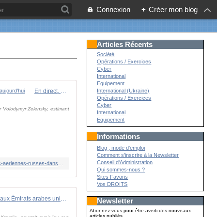
Connexion
+
Créer mon blog
Articles Récents
Société
Opérations / Exercices
Cyber
International
Equipement
En direct, guerre en Ukraine : le délai laissé par Donald Trump à Vladimir Poutine pour cesser son assaut en Ukraine expire aujourd'hui
International (Ukraine)
Opérations / Exercices
Cyber
r Volodymyr Zelensky, estimant
International
Equipement
Informations
Blog , mode d'emploi
Comment s'inscrire à la Newsletter
Conseil d'Administration
https://www.lemonde.fr/international/live/2025/08/08/en-direct-guerre-en-ukraine-l-armee-ukrainienne-fait-etat-de-108-attaques-aeriennes-russes-dans-la-nuit_6626390_3210.html
Qui sommes-nous ?
Sites Favoris
Vos DROITS
Trump-Poutine : une rencontre aux Émirats arabes unis la semaine prochaine ?｜LCI
Newsletter
Abonnez-vous pour être averti des nouveaux
articles publiés.