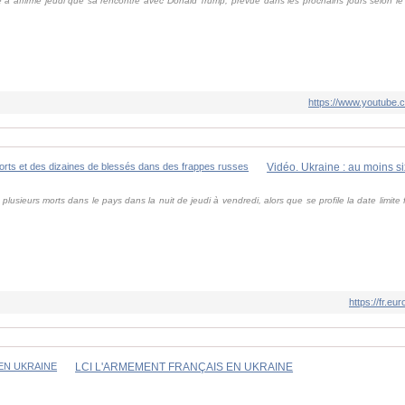
 a affirmé jeudi que sa rencontre avec Donald Trump, prévue dans les prochains jours selon le K
.
https://www.youtube
plusieurs morts dans le pays dans la nuit de jeudi à vendredi, alors que se profile la date limite 
https://fr.
LCI L'ARMEMENT FRANÇAIS EN UKRAINE