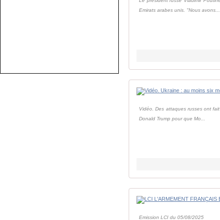
Le président russe Vladimir Poutine
Emirats arabes unis. "Nous avons..
Vidéo. Des attaques russes ont fait 
Donald Trump pour que Mo...
Emission LCI du 05/08/2025