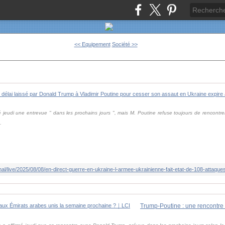
<< Equipement
Société >>
jeudi une entrevue " dans les prochains jours ", mais M. Poutine refuse toujours de rencontre
.