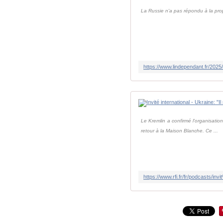
La Russie n'a pas répondu à la prop
Le Kremlin a confirmé l'organisati
retour à la Maison Blanche. Ce ...