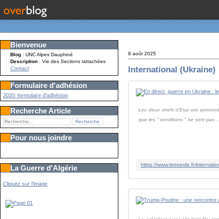
Bienvenue
8 août 2025
Blog
: UNC Alpes Dauphiné
Description
: Vie des Sections rattachées
International (Ukraine)
Contact
Formulaire d'adhésion
2020: formulaire d'adhésion
Recherche Article
Les deux chefs d'Etat ont annoncé 
que les " conditions " ne sont pas ..
Pour nous joindre
La Guerre d'Algérie
Cliquez sur l'image