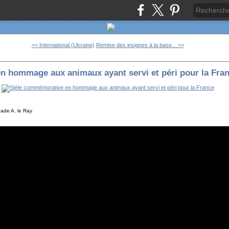
<< International (Ukraine)
Remise des insignes à la base... >>
n hommage aux animaux ayant servi et péri pour la Fra
ade A. le Ray