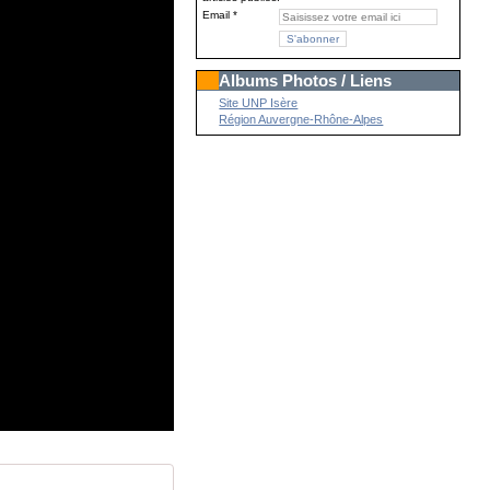
Email
Albums Photos / Liens
Site UNP Isère
Région Auvergne-Rhône-Alpes