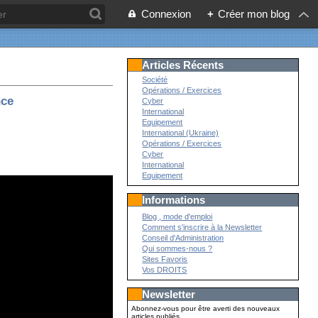
Connexion
+
Créer mon blog
Articles Récents
Société
Opérations / Exercices
nce
Cyber
International
Equipement
International (Ukraine)
Opérations / Exercices
Cyber
International
Equipement
Informations
Blog , mode d'emploi
Comment s'inscrire à la Newsletter
Conseil d'Administration
Qui sommes-nous ?
Sites Favoris
Vos DROITS
Newsletter
Abonnez-vous pour être averti des nouveaux
articles publiés.