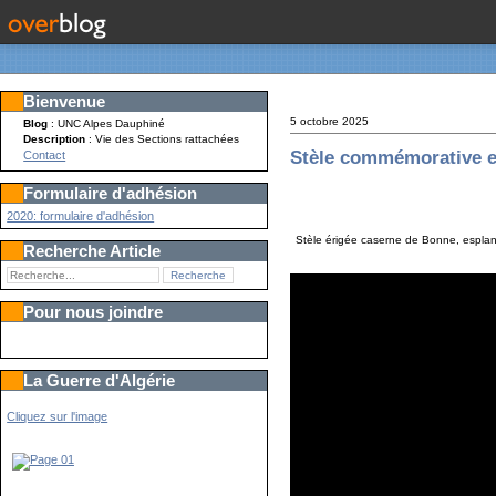
Bienvenue
5 octobre 2025
Blog
: UNC Alpes Dauphiné
Description
: Vie des Sections rattachées
Stèle commémorative e
Contact
Formulaire d'adhésion
2020: formulaire d'adhésion
Stèle érigée caserne de Bonne, esplan
Recherche Article
Pour nous joindre
La Guerre d'Algérie
Cliquez sur l'image