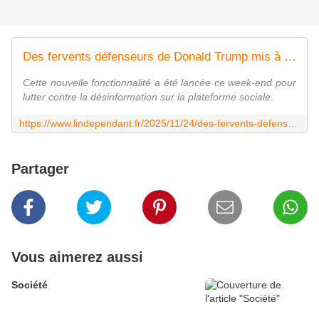
Des fervents défenseurs de Donald Trump mis à mal par l'activation de la localisation sur X : la fonctionnalité a révélé qu'ils publiaient depuis la Russie et des pays sous influence russe
Cette nouvelle fonctionnalité a été lancée ce week-end pour
lutter contre la désinformation sur la plateforme sociale.
https://www.lindependant.fr/2025/11/24/des-fervents-defenseurs-de-donald-trump-mis-a-mal-par-lactivation-de-la-localisation-sur-x-la-fonctionnalite-a-revele-quils-publiaient-depuis-la-13070877.php
Partager
Vous aimerez aussi
Société