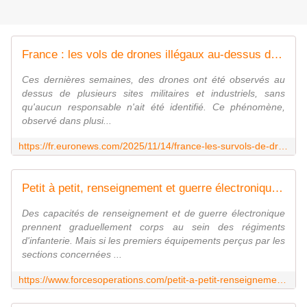
France : les vols de drones illégaux au-dessus de sites sensibles se multiplient
Ces dernières semaines, des drones ont été observés au
dessus de plusieurs sites militaires et industriels, sans
qu'aucun responsable n'ait été identifié. Ce phénomène,
observé dans plusi...
https://fr.euronews.com/2025/11/14/france-les-survols-de-drones-au-dessus-de-sites-sensibles-se-multiplient
Petit à petit, renseignement et guerre électronique font leur nid dans l'infanterie - FOB - Forces Operations Blog
Des capacités de renseignement et de guerre électronique
prennent graduellement corps au sein des régiments
d'infanterie. Mais si les premiers équipements perçus par les
sections concernées ...
https://www.forcesoperations.com/petit-a-petit-renseignement-et-guerre-electronique-font-leur-nid-dans-linfanterie/