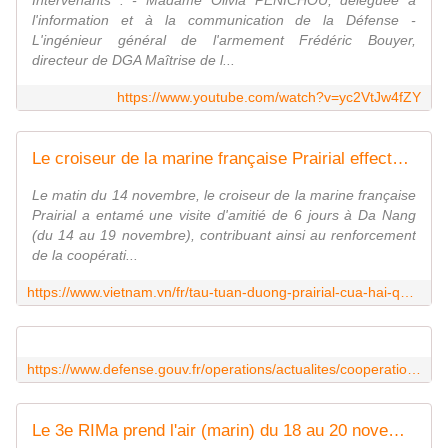
Intervenants : - Madame Olivia PENICHOU, déléguée à
l'information et à la communication de la Défense -
L'ingénieur général de l'armement Frédéric Bouyer,
directeur de DGA Maîtrise de l...
https://www.youtube.com/watch?v=yc2VtJw4fZY
Le croiseur de la marine française Prairial effectue une visite de courtoisie à Da Nang.
Le matin du 14 novembre, le croiseur de la marine française
Prairial a entamé une visite d'amitié de 6 jours à Da Nang
(du 14 au 19 novembre), contribuant ainsi au renforcement
de la coopérati...
https://www.vietnam.vn/fr/tau-tuan-duong-prairial-cua-hai-quan-phap-tham-xa-giao-da-nang
https://www.defense.gouv.fr/operations/actualites/cooperation-operationnelle-participation-dune-fregate-legere-furtive-lexercice-hebdomadaire
Le 3e RIMa prend l'air (marin) du 18 au 20 novembre lors de l'exercice Barr Avel