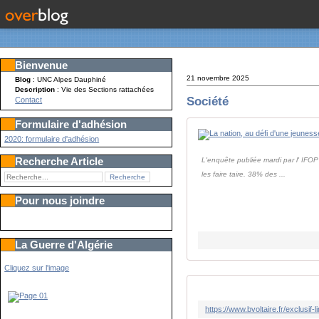
Bienvenue
21 novembre 2025
Blog
: UNC Alpes Dauphiné
Description
: Vie des Sections rattachées
Société
Contact
Formulaire d'adhésion
2020: formulaire d'adhésion
Recherche Article
L'enquête publiée mardi par l' IFOP 
les faire taire. 38% des ...
Pour nous joindre
La Guerre d'Algérie
Cliquez sur l'image