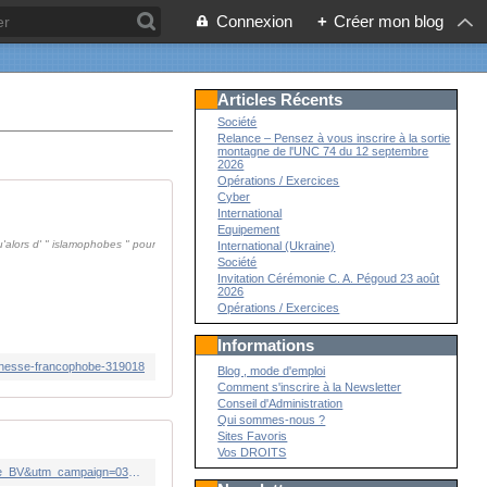
Connexion
+
Créer mon blog
Articles Récents
Société
Relance – Pensez à vous inscrire à la sortie
montagne de l'UNC 74 du 12 septembre
2026
Opérations / Exercices
Cyber
International
Equipement
u'alors d' " islamophobes " pour
International (Ukraine)
Société
Invitation Cérémonie C. A. Pégoud 23 août
2026
Opérations / Exercices
Informations
jeunesse-francophobe-319018
Blog , mode d'emploi
Comment s'inscrire à la Newsletter
Conseil d'Administration
Qui sommes-nous ?
Sites Favoris
Vos DROITS
https://www.bvoltaire.fr/exclusif-limoges-face-aux-associations-le-maire-lr-refuse-de-loger-des-oqtf/?utm_source=Quotidienne_BV&utm_campaign=0383b2f920-MAILCHIMP_NL&utm_medium=email&utm_term=0_71d6b02183-0383b2f920-23804429&mc_cid=0383b2f920&mc_eid=1488a2dc8c