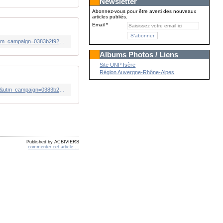
Newsletter
Abonnez-vous pour être averti des nouveaux
articles publiés.
Email
https://www.bvoltaire.fr/plan-americain-pour-lukraine-une-capitulation-on-continue-la-guerre/?utm_source=Quotidienne_BV&utm_campaign=0383b2f920-MAILCHIMP_NL&utm_medium=email&utm_term=0_71d6b02183-0383b2f920-23804429&mc_cid=0383b2f920&mc_eid=1488a2dc8c
Albums Photos / Liens
Site UNP Isère
Région Auvergne-Rhône-Alpes
https://www.bvoltaire.fr/quelle-gifle-les-patronnes-de-laudiovisuel-public-desavouees-par-r-dati/?utm_source=Quotidienne_BV&utm_campaign=0383b2f920-MAILCHIMP_NL&utm_medium=email&utm_term=0_71d6b02183-0383b2f920-23804429&mc_cid=0383b2f920&mc_eid=1488a2dc8c
Published by ACBIVIERS
commenter cet article
…