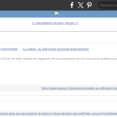
<< International (Ukraine)
Histoire >>
La nation, au défi d'une jeunesse francophobe
et Écran de veille confirme les diagnostics les plus pessimistes de tous ceux qu'on qualifiait jusq
https://www.causeur.fr/islamisme-la-nation-au-defi-dune-