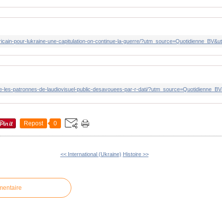
Repost
0
<< International (Ukraine)
Histoire >>
mentaire