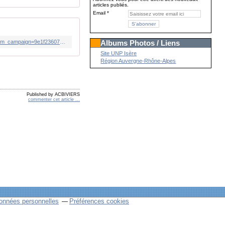
articles publiés.
Email
https://www.bvoltaire.fr/les-senateurs-lr-sengagent-contre-lislamisme-avec-17-propositions/?utm_source=Quotidienne_BV&utm_campaign=9e1f236075-MAILCHIMP_NL&utm_medium=email&utm_term=0_71d6b02183-9e1f236075-23804429&mc_cid=9e1f236075&mc_eid=1488a2dc8c
Albums Photos / Liens
Site UNP Isère
Région Auvergne-Rhône-Alpes
Published by ACBIVIERS
commenter cet article
…
onnées personnelles
Préférences cookies