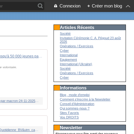
Connexion
+
Créer mon blog
Articles Récents
Société
Invitation Cérémonie C. A. Pégoud 23 août
2026
Opérations / Exercices
Cyber
International
Dix mois et jusqu'à 50 000 jeunes par an : les contours du service militaire volontaire souhaité par Macron
Equipement
International (Ukraine)
e volontaire.
Société
Opérations / Exercices
Cyber
Informations
Blog , mode d'emploi
Comment s'inscrire à la Newsletter
https://www.lepoint.fr/politique/dix-mois-et-jusqu-a-50-000-jeunes-par-an-les-contours-du-service-militaire-volontaire-souhaite-par-macron-24-11-2025-2603785_20.php
Conseil d'Administration
Qui sommes-nous ?
Sites Favoris
Vos DROITS
Newsletter
https://www.bvoltaire.fr/temoignage-le-pere-danne-lorraine-schmitt-redoute-la-liberation-anticipee-du-meurtrier/?utm_source=Quotidienne_BV&utm_campaign=9e1f236075-MAILCHIMP_NL&utm_medium=email&utm_term=0_71d6b02183-9e1f236075-23804429&mc_cid=9e1f236075&mc_eid=1488a2dc8c
Abonnez-vous pour être averti des nouveaux