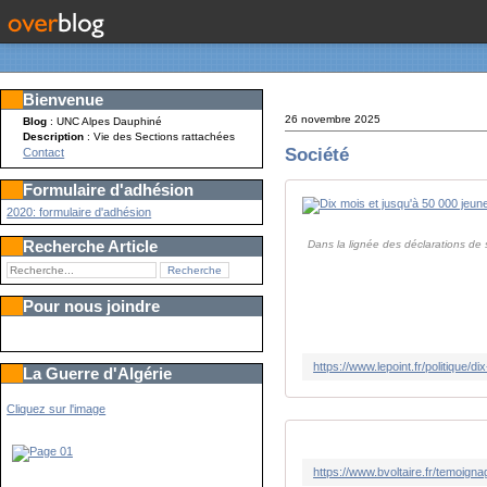
Bienvenue
26 novembre 2025
Blog
: UNC Alpes Dauphiné
Description
: Vie des Sections rattachées
Société
Contact
Formulaire d'adhésion
2020: formulaire d'adhésion
Recherche Article
Dans la lignée des déclarations de s
Pour nous joindre
La Guerre d'Algérie
Cliquez sur l'image