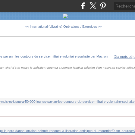
<< International (Ukraine)
Opérations / Exercices >>
on chef d'état-major, le président pourrait annoncer jeudi la création d'un nouveau service militair