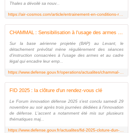
Thales a dévoilé sa nouv...
https://air-cosmos.com/article/entrainement-en-conditions-reelles-thales-integre-desormais-les-drones-et-mini-drones-70733
CHAMMAL : Sensibilisation à l'usage des armes par le détachement prévôtal
Sur la base aérienne projetée (BAP) au Levant, le
détachement prévôtal mène régulièrement des séances
d'instruction consacrées à l'usage des armes et au cadre
légal qui encadre leur emp...
https://www.defense.gouv.fr/operations/actualites/chammal-sensibilisation-lusage-armes-detachement-prevotal
FID 2025 : la clôture d'un rendez-vous clé
Le Forum innovation défense 2025 s'est conclu samedi 29
novembre au soir après trois journées dédiées à l'innovation
de défense. L'accent a notamment été mis sur plusieurs
thématiques maj...
https://www.defense.gouv.fr/actualites/fid-2025-cloture-dun-rendez-vous-cle