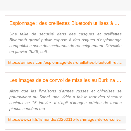
Espionnage : des oreillettes Bluetooth utilisés à des fins d'écoute ?
Une faille de sécurité dans des casques et oreillettes
Bluetooth grand public expose à des risques d'espionnage
compatibles avec des scénarios de renseignement. Dévoilée
en janvier 2026, cett...
https://armees.com/espionnage-des-oreillettes-bluetooth-utilises-a-des-fins-decoute/
Les images de ce convoi de missiles au Burkina ont été conçues grâce à l'IA
Alors que les livraisons d'armes russes et chinoises se
poursuivent au Sahel, une vidéo a fait le tour des réseaux
sociaux ce 15 janvier. Il s'agit d'images créées de toutes
pièces censées mo...
https://www.rfi.fr/fr/monde/20260115-les-images-de-ce-convoi-de-missiles-au-burkina-ont-%C3%A9t%C3%A9-con%C3%A7ues-gr%C3%A2ce-%C3%A0-l-ia