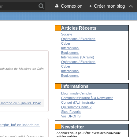
Connexion
+
Créer mon blog
Articles Récents
Société
Opérations / Exercices
Cyber
International
Equipement
International (Ukraine)
Opérations / Exercices
Cyber
uinzaine de kilomètre de Diên
International
Equipement
Informations
Blog , mode d'emploi
Comment s'inscrire à la Newsletter
Conseil d'Administration
de-marche-du-5-janvier-1954/
Qui sommes-nous ?
Sites Favoris
Vos DROITS
IN MEMORIAM : ADC Roger Vanderberghe, tué en Indochine le 5 janvier 1952
Newsletter
Abonnez-vous pour être averti des nouveaux
nt ennemi parti à l'assaut des
articles publiés.