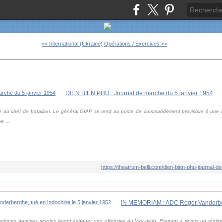
<< International (Ukraine)
Opérations / Exercices >>
DIÊN BIÊN PHU : Journal de marche du 5 janvier 1954
 du chef de bataillon. Le général GIAP se rend au poste de commandement provisoire à une q
e ...
https://theatrum-belli.com/dien-bien-phu-journal-
uelques hommes résolus feront échouer une offensive du Viet-minh. Prenant à revers un régime