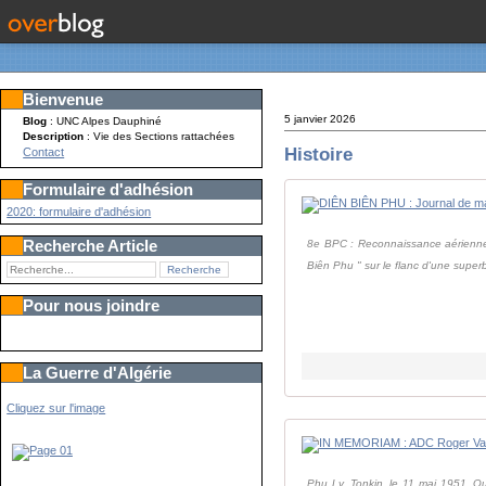
Bienvenue
5 janvier 2026
Blog
: UNC Alpes Dauphiné
Description
: Vie des Sections rattachées
Histoire
Contact
Formulaire d'adhésion
2020: formulaire d'adhésion
Recherche Article
8e BPC : Reconnaissance aérienne
Biên Phu " sur le flanc d'une superb
Pour nous joindre
La Guerre d'Algérie
Cliquez sur l'image
Phu Ly, Tonkin, le 11 mai 1951. Q