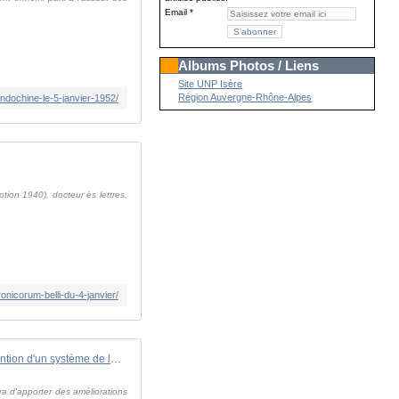
Email
Albums Photos / Liens
Site UNP Isère
Région Auvergne-Rhône-Alpes
ndochine-le-5-janvier-1952/
tion 1940), docteur ès lettres,
ronicorum-belli-du-4-janvier/
4 janvier 1896 : invention d'un système de lancement (externe) de torpilles par Stefan Drzewiecki.
a d'apporter des améliorations