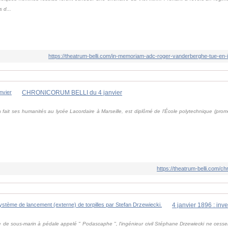
 d...
https://theatrum-belli.com/in-memoriam-adc-roger-vanderberghe-tue-en-i
CHRONICORUM BELLI du 4 janvier
fait ses humanités au lycée Lacordaire à Marseille, est diplômé de l'École polytechnique (promo
https://theatrum-belli.com/ch
de sous-marin à pédale appelé " Podascaphe ", l'ingénieur civil Stéphane Drzewiecki ne cesser