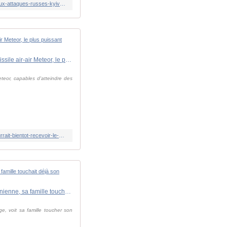
https://www.lindependant.fr/2026/02/02/guerre-en-ukraine-au-lieu-de-six-missiles-dans-le-lanceur-il-ny-en-a-que-deux-face-aux-attaques-russes-kyiv-alerte-sur-des-penuries-pour-sa-defense-13203093.php
Guerre en Ukraine : vitesse dépassant Mach 4, portée de plus de 200 km... l'Ukraine pourrait bientôt recevoir le missile air-air Meteor, le plus puissant d'Europe
eteor, capables d'atteindre des
https://www.lindependant.fr/2026/02/02/guerre-en-ukraine-vitesse-depassant-mach-4-portee-de-plus-de-200-km-lukraine-pourrait-bientot-recevoir-le-missile-air-air-meteor-le-plus-puissant-13203164.php
Guerre en Ukraine : ils avaient organisé son enterrement... Un soldat "mort" retrouvé en vie dans une prison ukrainienne, sa famille touchait déjà son héritage
e, voit sa famille toucher son