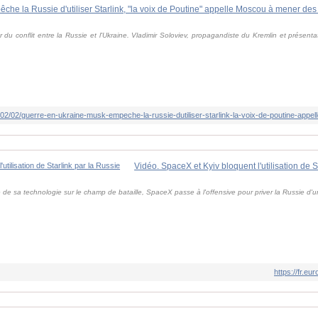
du conflit entre la Russie et l'Ukraine. Vladimir Soloviev, propagandiste du Kremlin et présentat
Vidéo. SpaceX et Kyiv bloquent l'utilisation de S
ée de sa technologie sur le champ de bataille, SpaceX passe à l'offensive pour priver la Russie d'
https://fr.