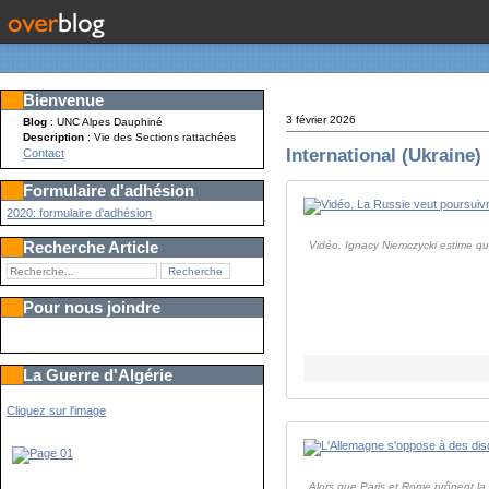
Bienvenue
3 février 2026
Blog
: UNC Alpes Dauphiné
Description
: Vie des Sections rattachées
International (Ukraine)
Contact
Formulaire d'adhésion
2020: formulaire d'adhésion
Recherche Article
Vidéo. Ignacy Niemczycki estime qu
Pour nous joindre
La Guerre d'Algérie
Cliquez sur l'image
Alors que Paris et Rome prônent l