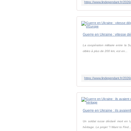
La coopération militaire entre la S
cibles à plus de 200 km, est en...
Un soldat russe déclaré mort en U
héritage. Le projet "I Want to Find..