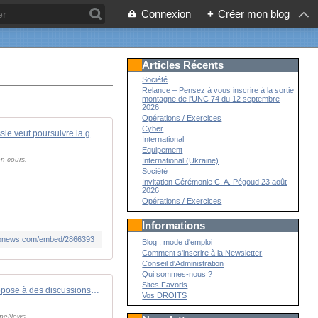
Connexion
+
Créer mon blog
Articles Récents
Société
Relance – Pensez à vous inscrire à la sortie
montagne de l'UNC 74 du 12 septembre
2026
Opérations / Exercices
Cyber
Vidéo. La Russie veut poursuivre la guerre en Ukraine, déclare un secrétaire d'État polonais à Euronews
International
Equipement
n cours.
International (Ukraine)
Société
Invitation Cérémonie C. A. Pégoud 23 août
2026
Opérations / Exercices
Informations
euronews.com/embed/2866393
Blog , mode d'emploi
Comment s'inscrire à la Newsletter
Conseil d'Administration
Qui sommes-nous ?
Sites Favoris
L'Allemagne s'oppose à des discussions directes avec Poutine en raison d'"exigences maximalistes".
Vos DROITS
ropeNews