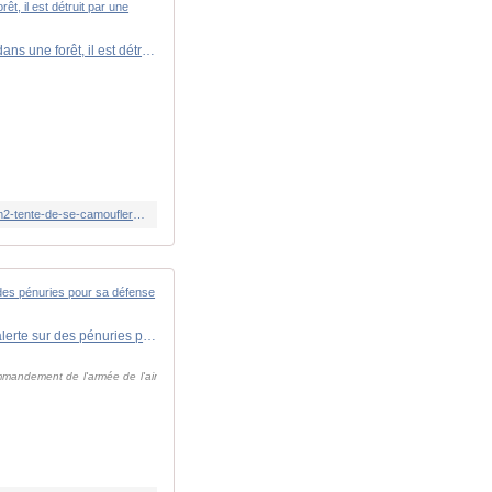
Guerre en Ukraine : ciblé par l'Ukraine, le système de défense aérienne russe Buk-M1/M2 tente de se camoufler dans une forêt, il est détruit par une roquette M30A1
https://www.lindependant.fr/2026/02/02/guerre-en-ukraine-cible-par-lukraine-le-systeme-de-defense-aerienne-russe-buk-m1m2-tente-de-se-camoufler-dans-une-foret-il-est-detruit-par-une-13202988.php
Guerre en Ukraine : "Au lieu de six missiles dans le lanceur, il n'y en a que deux", face aux attaques russes, Kyiv alerte sur des pénuries pour sa défense aérienne
mmandement de l'armée de l'air