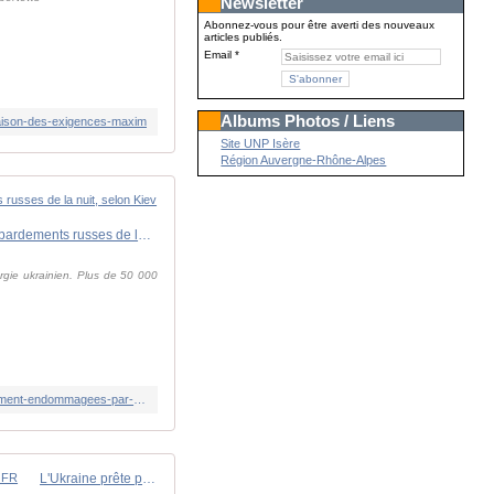
Newsletter
Abonnez-vous pour être averti des nouveaux
articles publiés.
Email
Albums Photos / Liens
raison-des-exigences-maxim
Site UNP Isère
Région Auvergne-Rhône-Alpes
EN DIRECT, guerre en Ukraine : plusieurs centrales électriques " considérablement endommagées " par les bombardements russes de la nuit, selon Kiev
ergie ukrainien. Plus de 50 000
https://www.lemonde.fr/international/live/2026/02/03/en-direct-guerre-en-ukraine-plusieurs-centrales-electriques-considerablement-endommagees-par-les-bombardements-russes-de-la-nuit-selon-kiev_6664947_3210.html
L'Ukraine prête pour " une discussion de fond ", affirme Zelensky avant les pourparlers de mercredi avec Moscou | Euractiv FR