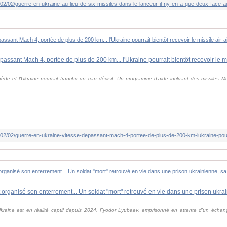
uède et l'Ukraine pourrait franchir un cap décisif. Un programme d'aide incluant des missiles M
kraine est en réalité captif depuis 2024. Fyodor Lyubaev, emprisonné en attente d'un échang
.