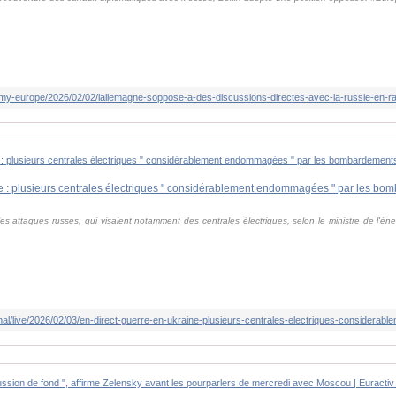
m/my-europe/2026/02/02/lallemagne-soppose-a-des-discussions-directes-avec-la-russie-en-
es attaques russes, qui visaient notamment des centrales électriques, selon le ministre de l'én