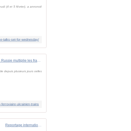
eudi (4 et 5 février), a annoncé
ace-talks-set-for-wednesday/
"C'est de l'intimidation" : la Russie multiplie les frappes contre le réseau ferroviaire ukrainien
ie depuis plusieurs jours celles
ferroviaire-ukrainien-trains
Reportage international - "On fait tout pour protéger nos civils et nos terres": ces Ukrainiens qui chassent les drones russes