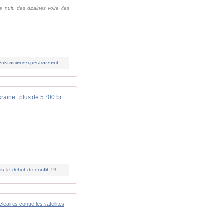
 nuit, des dizaines voire des
https://www.rfi.fr/fr/podcasts/reportage-international/20260202-on-fait-tout-pour-prot%C3%A9ger-nos-civils-et-nos-terres-ces-ukrainiens-qui-chassent-les-drones-russes
Guerre en Ukraine : plus de 5 700 bombes russes larguées en janvier, un record depuis le début du conflit
https://www.lindependant.fr/2026/02/02/guerre-en-ukraine-plus-de-5-700-bombes-russes-larguees-en-janvier-un-record-depuis-le-debut-du-conflit-13201790.php