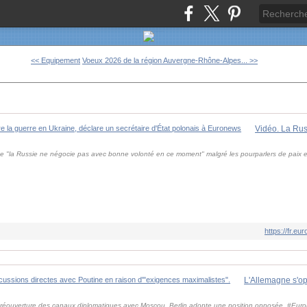
<< Equipement
Voeux 2026 de la région Auvergne-Rhône-Alpes... >>
e "la Russie ne négocie pas avec bonne volonté en ce moment" malgré les pourparlers de paix e
https://fr.
a réouverture des canaux diplomatiques avec Moscou, Berlin adopte une position opposée. #Eu