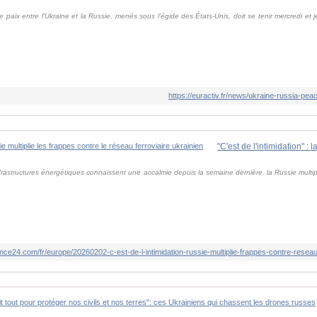
paix entre l'Ukraine et la Russie, menés sous l'égide des États-Unis, doit se tenir mercredi et j
https://euractiv.fr/news/ukraine-russia-pe
frastructures énergétiques connaissent une accalmie depuis la semaine dernière, la Russie multipl
nce24.com/fr/europe/20260202-c-est-de-l-intimidation-russie-multiplie-frappes-contre-reseau-