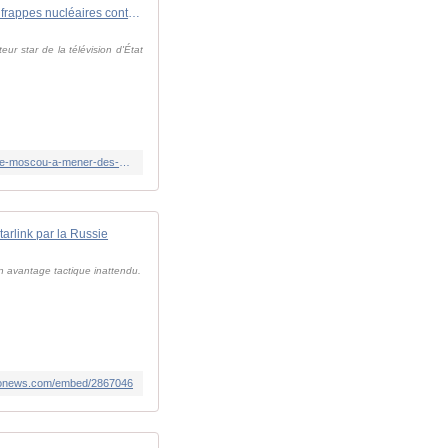
Guerre en Ukraine : Musk empêche la Russie d'utiliser Starlink, "la voix de Poutine" appelle Moscou à mener des frappes nucléaires contre les satellites SpaceX
eur star de la télévision d'État
https://www.lindependant.fr/2026/02/02/guerre-en-ukraine-musk-empeche-la-russie-dutiliser-starlink-la-voix-de-poutine-appelle-moscou-a-mener-des-frappes-nucleaires-contre-les-satellites-13202693.php
tarlink par la Russie
un avantage tactique inattendu.
euronews.com/embed/2867046