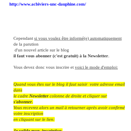
http://www.acbiviers-unc-dauphine.com/
Cependant
si vous voulez être informé(e) automatiquement
de la parution
d'un nouvel article sur le blog
il faut vous abonner (c'est gratuit) à la Newsletter
.
Vous devez donc vous inscrire et
voici le mode d'emploi:
Quand vous êtes sur le blog il faut saisir
votre adresse email
dans
le cadre
Newsletter
colonne de droite et cliquer sur
s'abonner
.
Vous recevrez alors un mail à retourner après avoir confirmé
votre inscription
en cliquant sur le lien:
Je valide mon
inscription
.