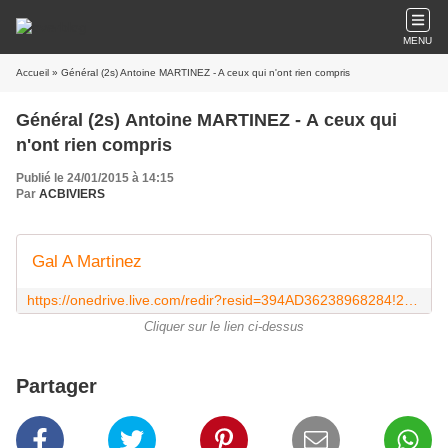
MENU
Accueil
Général (2s) Antoine MARTINEZ - A ceux qui
Publié le 24/01/2015 à 14:15
Par
ACBIVIERS
Gal A Martinez
https://onedrive.live.com/redir?resid=394AD36238968284!2365&authkey=!AN13z5Ap5CEmFsw&ithint=folder,pdf
Cliquer sur le lien ci-dessus
Partager