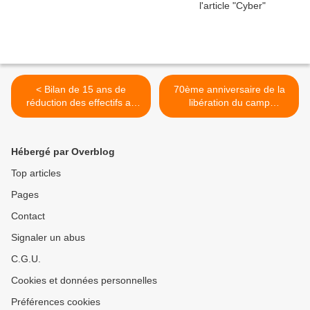
< Bilan de 15 ans de
70ème anniversaire de la
réduction des effectifs au
libération du camp
sein de la Défense
d'Auschwitz >
Hébergé par Overblog
Top articles
Pages
Contact
Signaler un abus
C.G.U.
Cookies et données personnelles
Préférences cookies