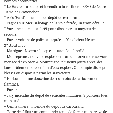
bombes découvertes.
* Le Havre : sabotage et incendie à la raffinerie ESSO de Notre
Dame de Gravenchon.
* Alès (Gard) : incendie de dépôt de carburant.
* Cagnes sur Mer: sabotage de la voie ferrée, un train déraille.
* Var : incendie de la forêt pour disperser les moyens de
secours.
* Paris : voiture de police attaquée. – 03 policiers blessés.
27 Août 1958 :
* Martigues-Lavéra : 1 jeep est attaquée – 1 brûlé.
* Mourepiane : nouvelle explosion – un quatorzième réservoir
menace d’exploser. A Mourepiane, plusieurs jours après, des
bacs brûlent encore, et l’un d’eux explose. On compte dix-sept
blessés ou disparus parmi les sauveteurs.
* Narbonne : une douzaine de réservoirs de carburant en
flammes.
* Paris :
– Ivry incendie du dépôt de véhicules militaires. 3 policiers tués,
un blessé.
– Gennevilliers : incendie du dépôt de carburant.
– Porte des Lilas : un commando tente de forcer un barrage de