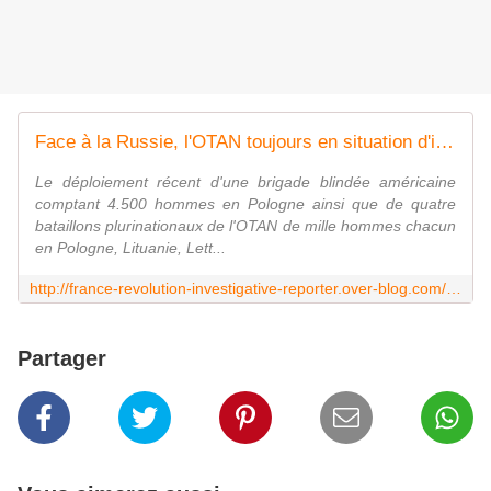
Face à la Russie, l'OTAN toujours en situation d'infériorité numérique massive sur son flanc oriental - France Révolution
Le déploiement récent d'une brigade blindée américaine
comptant 4.500 hommes en Pologne ainsi que de quatre
bataillons plurinationaux de l'OTAN de mille hommes chacun
en Pologne, Lituanie, Lett...
http://france-revolution-investigative-reporter.over-blog.com/2018/02/face-a-la-russie-l-otan-toujours-en-situation-d-inferiorite-numerique-massive-sur-son-flanc-oriental.html?utm_source=_ob_email&utm_medium=_ob_notification&utm_campaign=_ob_pushmail
Partager