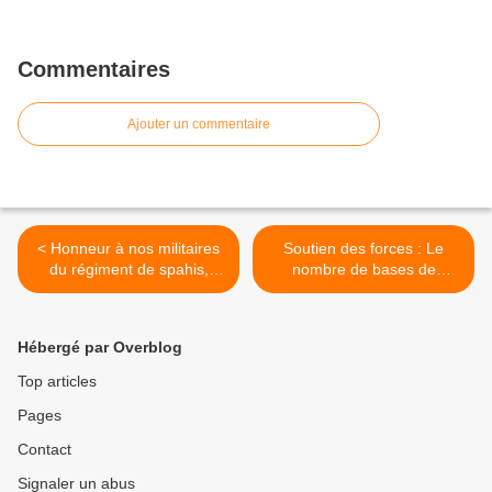
Commentaires
Ajouter un commentaire
< Honneur à nos militaires
Soutien des forces : Le
du régiment de spahis,
nombre de bases de
morts pour la France
défense pourrait être réduit
d’environ un tiers >
Hébergé par Overblog
Top articles
Pages
Contact
Signaler un abus