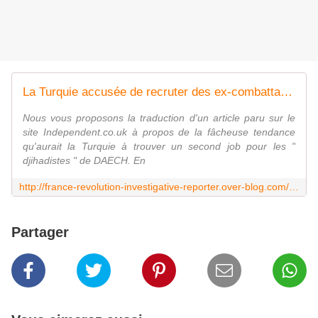
La Turquie accusée de recruter des ex-combattants de Daesh par milliers pour attaquer les Kurdes en Syrie - France Révolution
Nous vous proposons la traduction d'un article paru sur le
site Independent.co.uk à propos de la fâcheuse tendance
qu'aurait la Turquie à trouver un second job pour les "
djihadistes " de DAECH. En
http://france-revolution-investigative-reporter.over-blog.com/2018/02/la-turquie-accusee-de-recruter-des-ex-combattants-de-daesh-par-milliers-pour-attaquer-les-kurdes-en-syrie.html?utm_source=_ob_email&utm_medium=_ob_notification&utm_campaign=_ob_pushmail
Partager