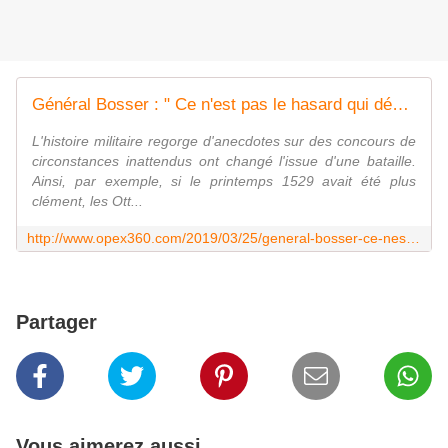
Général Bosser : " Ce n'est pas le hasard qui décide du sort des batailles "
L'histoire militaire regorge d'anecdotes sur des concours de
circonstances inattendus ont changé l'issue d'une bataille.
Ainsi, par exemple, si le printemps 1529 avait été plus
clément, les Ott...
http://www.opex360.com/2019/03/25/general-bosser-ce-nest-pas-le-hasard-qui-decide-du-sort-des-batailles/
Partager
Vous aimerez aussi