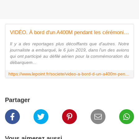
VIDÉO. À bord d'un A400M pendant les cérémonies du Débarquement
Il y a des reportages plus décoiffants que d'autres. Notre
journaliste a embarqué, le 6 juin 2019, dans l'un des avions
qui ont participé au défilé aérien pour la commémoration du
débarquem...
https://www.lepoint.fr/societe/video-a-bord-d-un-a400m-pendant-les-ceremonies-du-debarquement-11-06-2019-2318234_23.php
Partager
Vous aimerez aussi