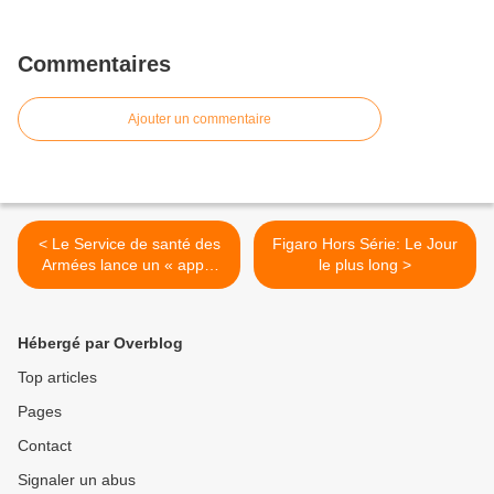
Commentaires
Ajouter un commentaire
< Le Service de santé des
Figaro Hors Série: Le Jour
Armées lance un « appel
le plus long >
urgent » aux donneurs de
sang
Hébergé par Overblog
Top articles
Pages
Contact
Signaler un abus