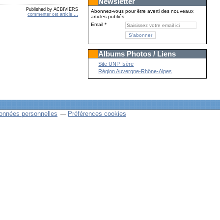
Newsletter
Published by ACBIVIERS
Abonnez-vous pour être averti des nouveaux
commenter cet article
…
articles publiés.
Email
Albums Photos / Liens
Site UNP Isère
Région Auvergne-Rhône-Alpes
onnées personnelles
Préférences cookies