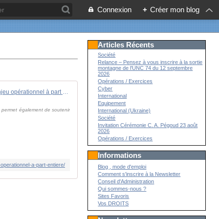
Connexion
+
Créer mon blog
Articles Récents
Société
Relance – Pensez à vous inscrire à la sortie
montagne de l'UNC 74 du 12 septembre
2026
Opérations / Exercices
Cyber
Pour l'armée de Terre, la culture est un "enjeu opérationnel à part entière"
International
Equipement
le permet également de soutenir
International (Ukraine)
Société
Invitation Cérémonie C. A. Pégoud 23 août
2026
Opérations / Exercices
Informations
perationnel-a-part-entiere/
Blog , mode d'emploi
Comment s'inscrire à la Newsletter
Conseil d'Administration
Qui sommes-nous ?
Sites Favoris
Vos DROITS