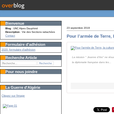
Bienvenue
23 septembre 2019
Blog
: UNC Alpes Dauphiné
Description
: Vie des Sections rattachées
Pour l’armée de Terre, l
Contact
Formulaire d'adhésion
2020: formulaire d'adhésion
Recherche Article
La mission " Jeanne d'Arc" ne résu
la diplomatie française dans les...
Pour nous joindre
La Guerre d'Algérie
Cliquez sur l'image