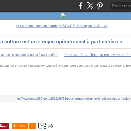
<< Les robots sont en marche
HISTOIRE : Chronique du 22... >>
a culture est un « enjeu opérationnel à part entière »
me pas au un stage d'application organisé chaque année pour les futurs officiers de marine. El
http://www.opex360.com/2019/09/23/pour-larmee-de-terre-la-culture-est-un-enjeu-o
Repost
0