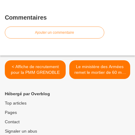
Commentaires
Ajouter un commentaire
< Affiche de recrutement
Le ministère des Armées
pour la PMM GRENOBLE
remet le mortier de 60 mm
au goût du jour, avec un
marché attribué à
Hirtenberger Defence
Hébergé par Overblog
(actualisé) >
Top articles
Pages
Contact
Signaler un abus