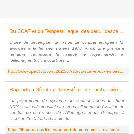
Du SCAF et du Tempest, lequel des deux "descendra" l'autre?
L'idée de développer un avion de combat européen fut
avancée à la fin des années 1970. Ainsi, une première
tentative, réunissant la France, le Royaume-Uni et
l'Allemagne, tourna court, les ...
http://www.opex360.com/2020/07/18/du-scaf-et-du-tempest-lequel-des-deux-descendra-lautre/
Rapport du Sénat sur le système de combat aérien du futur (SCAF)
Le programme de système de combat aérien du futur
(SCAF) est indispensable au renouvellement de l'aviation de
combat de la France, de l'Allemagne et de l'Espagne à
l'horizon 2040 (date de la fin de
https://theatrum-belli.com/rapport-du-senat-sur-le-systeme-de-combat-aerien-du-futur-scaf/