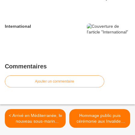
International
Commentaires
Ajouter un commentaire
< Arrivé en Méditerranée, le
Hommage public puis
nouveau sous-marin
cérémonie aux Invalides
Suffren va entamer les
pour le parachutiste
essais de son système de
français tué au Mali >