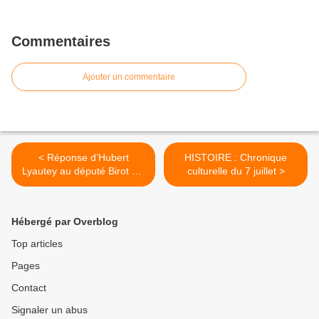
Commentaires
Ajouter un commentaire
< Réponse d’Hubert
HISTOIRE : Chronique
Lyautey au député Birot qui
culturelle du 7 juillet >
fit l’erreur de déclarer que
l’Empire du Maroc était une
« colonie française » (Lyon,
Hébergé par Overblog
29 février 1916)
Top articles
Pages
Contact
Signaler un abus