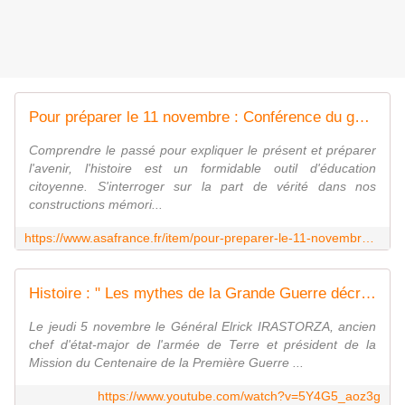
Pour préparer le 11 novembre : Conférence du général d'armée Elrick IRASTORZA sur la Grande Guerre
Comprendre le passé pour expliquer le présent et préparer
l'avenir, l'histoire est un formidable outil d'éducation
citoyenne. S'interroger sur la part de vérité dans nos
constructions mémori...
https://www.asafrance.fr/item/pour-preparer-le-11-novembre-conference-du-general-d-armee-elrick-irastorza-sur-la-grande-guerre.html
Histoire : " Les mythes de la Grande Guerre décryptés " par le général (2s) IRASTORZA
Le jeudi 5 novembre le Général Elrick IRASTORZA, ancien
chef d'état-major de l'armée de Terre et président de la
Mission du Centenaire de la Première Guerre ...
https://www.youtube.com/watch?v=5Y4G5_aoz3g