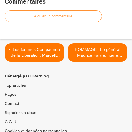
Commentaires
Ajouter un commentaire
< Les femmes Compagnon
HOMMAGE : Le général
de la Libération: Marcelle
Maurice Faivre, figure
HENRY
emblématique des Harkis
de Dreux, est décédé >
Hébergé par Overblog
Top articles
Pages
Contact
Signaler un abus
C.G.U.
Cookies et données personnelles