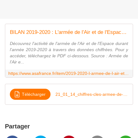
BILAN 2019-2020 : L'armée de l'Air et de l'Espace en chiffres
Découvrez l'activité de l'armée de l'Air et de l'Espace durant
l'année 2019-2020 à travers des données chiffrées. Pour y
accéder, téléchargez le PDF ci-dessous. Source : Armée de
l'Air e...
https://www.asafrance.fr/item/2019-2020-l-armee-de-l-air-et-de-l-espace-en-chiffres.html
Télécharger
21_01_14_chiffres-cles-armee-de-l-air_2019_personnels_et_2020_2025_matériels
Partager