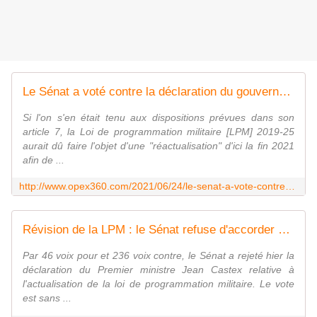
Le Sénat a voté contre la déclaration du gouvernement sur l'ajustement de la Loi de programmation militaire
Si l'on s'en était tenu aux dispositions prévues dans son
article 7, la Loi de programmation militaire [LPM] 2019-25
aurait dû faire l'objet d'une "réactualisation" d'ici la fin 2021
afin de ...
http://www.opex360.com/2021/06/24/le-senat-a-vote-contre-la-declaration-du-gouvernement-sur-lajustement-de-la-loi-de-programmation-militaire/
Révision de la LPM : le Sénat refuse d'accorder sa confiance - FOB - Forces Operations Blog
Par 46 voix pour et 236 voix contre, le Sénat a rejeté hier la
déclaration du Premier ministre Jean Castex relative à
l'actualisation de la loi de programmation militaire. Le vote
est sans ...