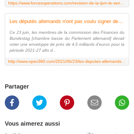
https://www.forcesoperations.com/revision-de-la-lpm-le-senat-refuse-daccorder-sa-confiance/
Les députés allemands n'ont pas voulu signer de chèque en blanc pour la poursuite du programme SCAF
Ce 23 juin, les membres de la commission des Finances du
Bundestag [chambre basse du Parlement allemand] devait
voter une enveloppe de près de 4,5 milliards d'euros pour la
période 2021-27 afin d...
http://www.opex360.com/2021/06/23/les-deputes-allemands-nont-pas-voulu-signer-de-cheque-en-blanc-pour-la-poursuite-du-programme-scaf/
Partager
Vous aimerez aussi