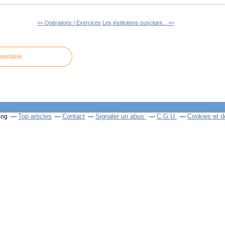
<< Opérations / Exercices
Les institutions suscitant... >>
mentaire
Top articles
Contact
Signaler un abus
C.G.U.
Cookies et d
log