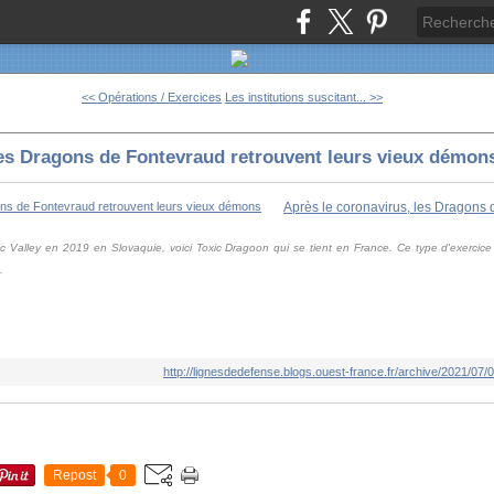
<< Opérations / Exercices
Les institutions suscitant... >>
les Dragons de Fontevraud retrouvent leurs vieux démon
c Valley en 2019 en Slovaquie, voici Toxic Dragoon qui se tient en France. Ce type d'exerci
.
http://lignesdedefense.blogs.ouest-france.fr/archive/2021/07
Repost
0