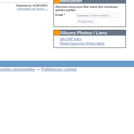
Newsletter
Published by ACBIVIERS
Abonnez-vous pour être averti des nouveaux
commenter cet article
…
articles publiés.
Email
Albums Photos / Liens
Site UNP Isère
Région Auvergne-Rhône-Alpes
onnées personnelles
Préférences cookies