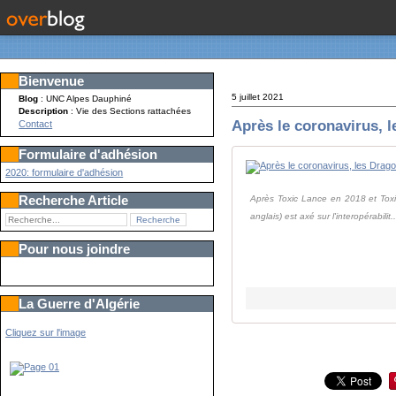
Bienvenue
5 juillet 2021
Blog
: UNC Alpes Dauphiné
Description
: Vie des Sections rattachées
Après le coronavirus, 
Contact
Formulaire d'adhésion
2020: formulaire d'adhésion
Recherche Article
Après Toxic Lance en 2018 et Toxi
anglais) est axé sur l'interopérabilit..
Pour nous joindre
La Guerre d'Algérie
Cliquez sur l'image