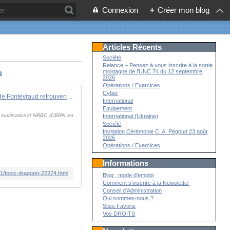
Connexion
+
Créer mon blog
Articles Récents
Société
Relance – Pensez à vous inscrire à la sortie
montagne de l'UNC 74 du 12 septembre
s
2026
Opérations / Exercices
Cyber
Après le coronavirus, les Dragons de Fontevraud retrouvent leurs vieux démons
International
Equipement
ce multinational NRBC (CBRN en
International (Ukraine)
Société
Invitation Cérémonie C. A. Pégoud 23 août
2026
Opérations / Exercices
Informations
/01/toxic-dragoon-22274.html
Blog , mode d'emploi
Comment s'inscrire à la Newsletter
Conseil d'Administration
Qui sommes-nous ?
Sites Favoris
Vos DROITS