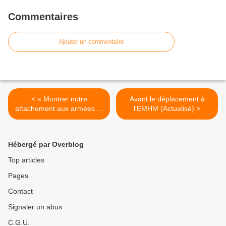
Commentaires
Ajouter un commentaire
< « Montrer notre
Avant le déplacement à
attachement aux armées »,
l'EMHM (Actualisé) >
« un moment particulier »…
: ils sont venus de la France
entière pour « voir » le
Hébergé par Overblog
défilé
Top articles
Pages
Contact
Signaler un abus
C.G.U.