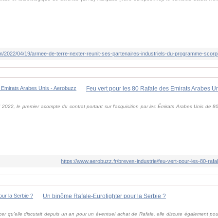
/2022/04/19/armee-de-terre-nexter-reunit-ses-partenaires-industriels-du-programme-scorp
Feu vert pour les 80 Rafale des Emirats Arabes U
il 2022, le premier acompte du contrat portant sur l'acquisition par les Émirats Arabes Unis de 8
https://www.aerobuzz.fr/breves-industrie/feu-vert-pour-les-80-raf
Un binôme Rafale-Eurofighter pour la Serbie ?
cer qu'elle discutait depuis un an pour un éventuel achat de Rafale, elle discute également pou