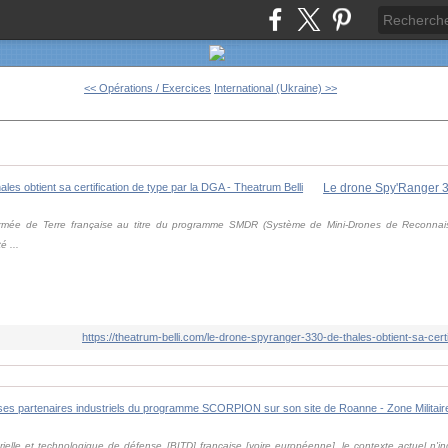
<< Opérations / Exercices
International (Ukraine) >>
armée de Terre française au titre du programme SMDR (Système de Mini-Drones de Reconnai
é ...
https://theatrum-belli.com/le-drone-spyranger-330-de-thales-obtient-sa-certi
rielle et technologique de défense [BITD] française [voire européenne], le contexte actuel n'in