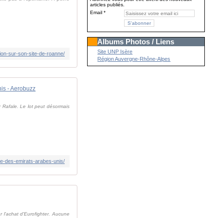
articles publiés.
Email
Albums Photos / Liens
Site UNP Isère
ion-sur-son-site-de-roanne/
Région Auvergne-Rhône-Alpes
nis - Aerobuzz
0 Rafale. Le lot peut désormais
ale-des-emirats-arabes-unis/
r l'achat d'Eurofighter. Aucune