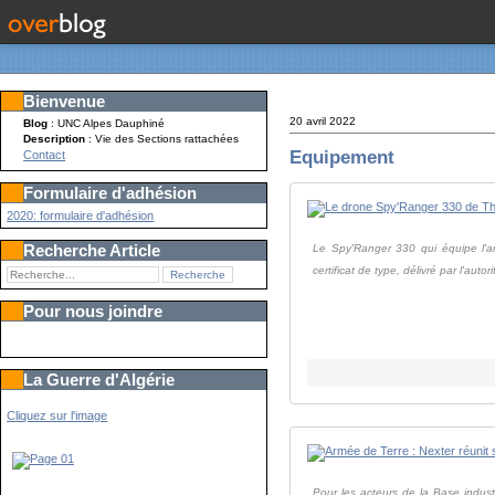
Bienvenue
20 avril 2022
Blog
: UNC Alpes Dauphiné
Description
: Vie des Sections rattachées
Equipement
Contact
Formulaire d'adhésion
2020: formulaire d'adhésion
Recherche Article
Le Spy'Ranger 330 qui équipe l'
certificat de type, délivré par l'autorit
Pour nous joindre
La Guerre d'Algérie
Cliquez sur l'image
Pour les acteurs de la Base indust