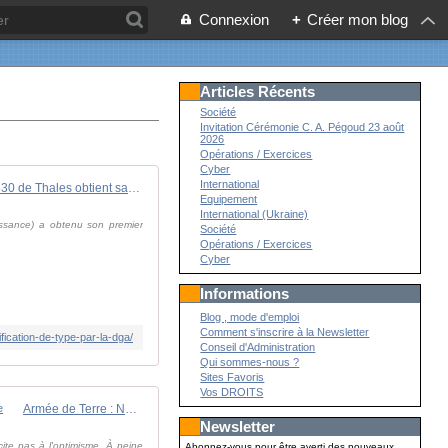
Connexion
+
Créer mon blog
Articles Récents
Société
Invitation Cérémonie C. A. Pégoud 23 août
2026
Opérations / Exercices
Cyber
International
Le drone Spy'Ranger 330 de Thales obtient sa certification de type par la DGA - Theatrum Belli
Equipement
International (Ukraine)
ssance) a obtenu son premier
Société
Opérations / Exercices
Cyber
Informations
Blog , mode d'emploi
Comment s'inscrire à la Newsletter
fication-de-type-par-la-dga/
Conseil d'Administration
Qui sommes-nous ?
Sites Favoris
Vos DROITS
Armée de Terre : Nexter réunit ses partenaires industriels du programme SCORPION sur son site de Roanne - Zone Militaire
Newsletter
cite pas à l'optimisme. À peine
Abonnez-vous pour être averti des nouveaux