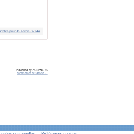
fighter-pour-la-serbie-32744
Published by ACBIVIERS
commenter cet article
…
onnées personnelles
Préférences cookies