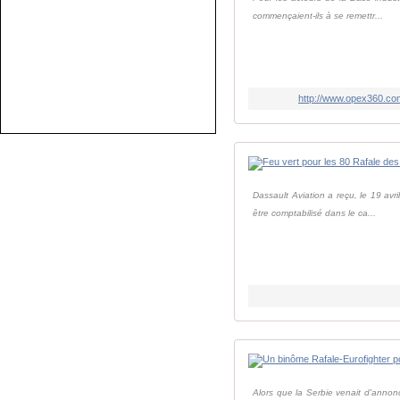
commençaient-ils à se remettr...
http://www.opex360.com
Dassault Aviation a reçu, le 19 avr
être comptabilisé dans le ca...
Alors que la Serbie venait d'annon