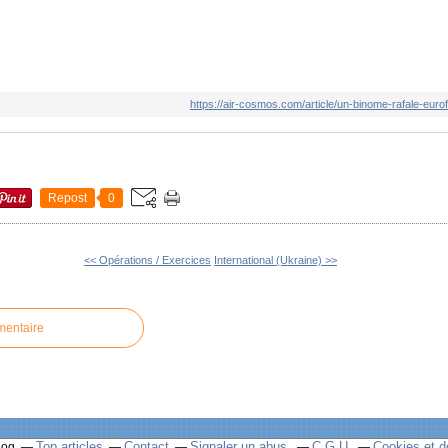
https://air-cosmos.com/article/un-binome-rafale-euro
Repost
0
<< Opérations / Exercices
International (Ukraine) >>
mentaire
Top articles
Contact
Signaler un abus
C.G.U.
Cookies et d
log