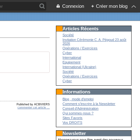
Connexion
+
Créer mon blog
Articles Récents
Société
Invitation Cérémonie C. A. Pégoud 23 août
2026
Opérations / Exercices
Cyber
International
Equipement
International (Ukraine)
Société
Opérations / Exercices
Cyber
Informations
Blog , mode d'emploi
Comment s'inscrire à la Newsletter
Published by ACBIVIERS
commenter cet article
…
Conseil d'Administration
Qui sommes-nous ?
Sites Favoris
Vos DROITS
Newsletter
Abonnez-vous pour être averti des nouveaux