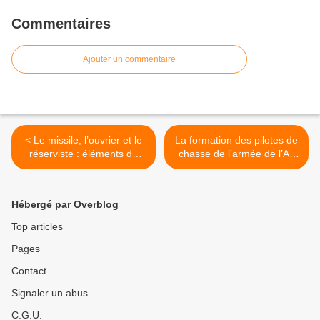
Commentaires
Ajouter un commentaire
< Le missile, l’ouvrier et le
La formation des pilotes de
réserviste : éléments de
chasse de l’armée de l’Air
réflexion autour des
et de l’Espace >
pénuries, stocks et réserves
en contexte de guerre
Hébergé par Overblog
Top articles
Pages
Contact
Signaler un abus
C.G.U.