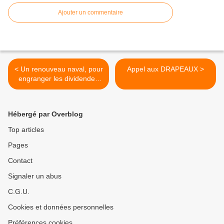
Ajouter un commentaire
< Un renouveau naval, pour
Appel aux DRAPEAUX >
engranger les dividendes
de la réassurance, par le
député Fabien Gouttefarde
Hébergé par Overblog
Top articles
Pages
Contact
Signaler un abus
C.G.U.
Cookies et données personnelles
Préférences cookies