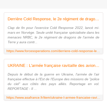
Derrière Cold Response, le 2e régiment de dragons prêt à " resplendir " si l'OTAN l'exige - FOB - Forces Operations Blog
Clap de fin pour l'exercice Cold Response 2022, lancé mi-
mars en Norvège. Seule unité française spécialisée dans les
menaces NRBC, le 2e régiment de dragons de l'armée de
Terre y aura contr...
https://www.forcesoperations.com/derriere-cold-response-le-2e-regiment-de-dragons-pret-a-resplendir-si-lotan-lexige/
UKRAINE : L'armée française ravitaille des avions de l'Otan en plein vol, en Pologne
Depuis le début de la guerre en Ukraine, l'armée de l'air
française effectue à l'Est de l'Europe des missions de "police
du ciel" aux côtés des pays alliés. Reportage en vol.
REPORTAGE - Il ...
https://www.asafrance.fr/item/ukraine-l-armee-francaise-ravitaille-des-avions-de-l-otan-en-plein-vol-en-pologne.html