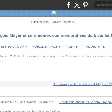
<< International (Ukraine)
Energie >>
çois Meyer et cérémonies commémoratives du 5 Juillet 
MAISON DES AGRICULTEURS ET FRANCAIS D'AFN
on en 1963 et notre association, sans oublier le problème majeur de l'indemnisation, se ve
no...
https://www.youtube.com/channel/UCCjqzmdFV
Invalides après messe à Saint Louis des Invalides.