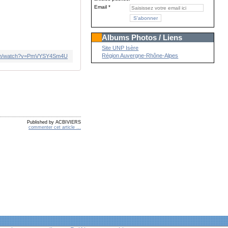
Email
Albums Photos / Liens
Site UNP Isère
Région Auvergne-Rhône-Alpes
com/watch?v=PmVYSY4Sm4U
Published by ACBIVIERS
commenter cet article
…