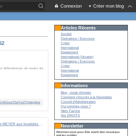
Connexion
+
Créer mon blog
Articles Récents
Société
Opérations / Exercices
62
Cyber
International
Equipement
International (Ukraine)
Opérations / Exercices
Cyber
ut défenderesse de toutes les
International
Equipement
Informations
Blog , mode d'emploi
Comment s'inscrire à la Newsletter
Conseil d'Administration
Gn6Sxpz53aYwZQ/playlists
Qui sommes-nous ?
Sites Favoris
Vos DROITS
Cérémonie obsèques Général François MEYER aux Invalides - 20 Juin 2022
Newsletter
Abonnez-vous pour être averti des nouveaux
articles publiés.