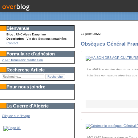
Bienvenue
22 juillet 2022
Blog
: UNC Alpes Dauphiné
Description
: Vie des Sections rattachées
Obsèques Général Fran
Contact
Formulaire d'adhésion
2020: formulaire d'adhésion
Recherche Article
La MAFA a évolué depuis sa créati
injustices non encore réparées que 
Pour nous joindre
La Guerre d'Algérie
Cliquez sur l'image
MVI 7942 Hommage dans la Cour de 