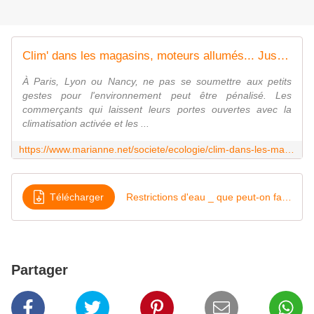
Clim' dans les magasins, moteurs allumés... Jusqu'où punir les mauvais comportements écologiques ?
À Paris, Lyon ou Nancy, ne pas se soumettre aux petits
gestes pour l'environnement peut être pénalisé. Les
commerçants qui laissent leurs portes ouvertes avec la
climatisation activée et les ...
https://www.marianne.net/societe/ecologie/clim-dans-les-magasins-moteurs-allumes-jusquou-punir-les-mauvais-comportements-ecologiques
Télécharger
Restrictions d'eau _ que peut-on faire (ou pas) pendant la sécheresse _ - Geo
Partager