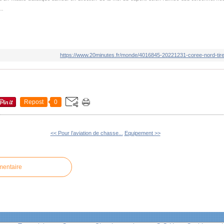
..
https://www.20minutes.fr/monde/4016845-20221231-coree-nord-tire-
Repost
0
<< Pour l’aviation de chasse...
Equipement >>
mentaire