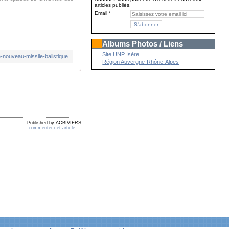
articles publiés.
Email
Albums Photos / Liens
Site UNP Isère
nouveau-missile-balistique
Région Auvergne-Rhône-Alpes
Published by ACBIVIERS
commenter cet article
…