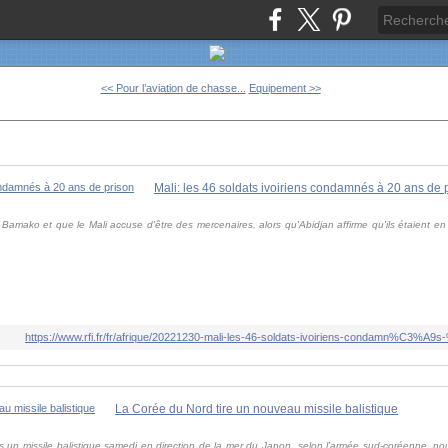
<< Pour l’aviation de chasse...
Equipement >>
Mali: les 46 soldats ivoiriens condamnés à 20 ans de 
 Bamako et que le Mali accuse d'être des mercenaires, alors qu'Abidjan affirme qu'ils étaient en
https://www.rfi.fr/fr/afrique/20221230-mali-les-46-soldats-ivoiriens-condamn%C3%A
La Corée du Nord tire un nouveau missile balistique
 un missile balistique samedi en direction de la mer du Japon, selon l'armée sud-coréenne, n