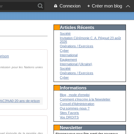
Connexion
+
Créer mon blog
Articles Récents
Société
Invitation Cérémonie C. A. Pégoud 23 août
2026
Opérations / Exercices
Cyber
International
prison
Equipement
International (Ukraine)
 mission pour les Nations unies
Société
Opérations / Exercices
Cyber
Informations
Blog , mode d'emploi
Comment s'inscrire à la Newsletter
9s-%C3%A0-20-ans-de-prison
Conseil d'Administration
Qui sommes-nous ?
Sites Favoris
Vos DROITS
Newsletter
ouvel épisode de la montée des
Abonnez-vous pour être averti des nouveaux