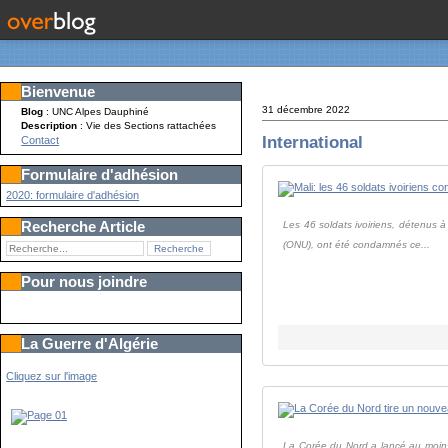
Bienvenue
31 décembre 2022
Blog
: UNC Alpes Dauphiné
Description
: Vie des Sections rattachées
International
Contact
Formulaire d'adhésion
2020: formulaire d'adhésion
Recherche Article
Les 46 soldats ivoiriens, détenus à
(ONU), ont été condamnés ce...
Pour nous joindre
La Guerre d'Algérie
Cliquez sur l'image
La Corée du Nord a lancé au moins