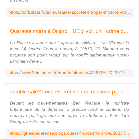
au moins...
https://korii.slate.fr/tech/ukraine-apprete-frapper-moscou-attaque-drone-kamikaze-1000-km-sokil-300-territoire-russe-dnipro-budanov
Quarante morts à Dnipro, l'UE y voit un " crime de guerre "
La Russie a lancé son " opération militaire " en Ukraine le
jeudi 24 février. Tous les soirs, à 19h30, 20 Minutes vous
propose son point récap' sur le conflit diplomatique russo-
ukrainien deve...
https://www.20minutes.fr/monde/ukraine/4019126-20230116-guerre-ukraine-bilan-alourdit-dnipro-ue-qualifie-attaque-russe-crime-guerre
Jumble sale? Londres précise son nouveau package destiné à l'Ukraine
Devant les parlementaires, Ben Wallace, le ministre
britannique de la défense, a précisé lundi le contenu du
nouveau package que son pays va attribuer à Kiev. Lire
l'intégralité de son discou...
https://lignesdedefense.blogs.ouest-france.fr/archive/2023/01/16/londres-precise-son-nouveau-package-destine-a-l-ukraine-23605.html