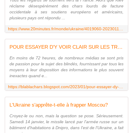
Tous les regards se tournent vers la France. Alors que Kiev
réclame désespérément des chars lourds de facture
occidentale à ses soutiens européens et américains,
plusieurs pays ont répondu ...
https://www.20minutes.fr/monde/ukraine/4019060-20230116-guerre-ukraine-pourquoi-france-envoie-chars-leclerc-kiev
POUR ESSAYER D'Y VOIR CLAIR SUR LES TRANSFERTS !
En moins de 72 heures, de nombreux médias se sont pris
de passion pour le sujet des blindés, fournissant par tous les
moyens à leur disposition des informations le plus souvent
inexactes quand e...
https://blablachars.blogspot.com/2023/01/pour-essayer-dy-voir-clair-sur-les.html
L'Ukraine s'apprête-t-elle à frapper Moscou?
Croyez-le ou non, mais la question se pose. Sérieusement.
Samedi 14 janvier, le missile lancé par l'armée russe sur un
bâtiment d'habitations à Dnipro, dans l'est de l'Ukraine, a fait