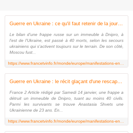
Guerre en Ukraine : ce qu'il faut retenir de la journée du 16 janvier
Le bilan d'une frappe russe sur un immeuble à Dnipro, à
l'est de l'Ukraine, est passé à 40 morts, selon les secours
ukrainiens qui s'activent toujours sur le terrain. De son côté,
Moscou fust...
https://www.francetvinfo.fr/monde/europe/manifestations-en-ukraine/guerre-en-ukraine-ce-qu-il-faut-retenir-de-la-journee-du-16-janvier_5606507.html
Guerre en Ukraine : le récit glaçant d'une rescapée de la frappe meurtrière à Dnipro
France 2 Article rédigé par Samedi 14 janvier, une frappe a
détruit un immeuble de Dnipro, tuant au moins 40 civils.
Parmi les survivants se trouve Anastasia Shvets une
Ukrainienne de 23 ans. En...
https://www.francetvinfo.fr/monde/europe/manifestations-en-ukraine/guerre-en-ukraine-le-recit-glacant-d-une-rescapee-de-la-frappe-meurtriere-a-dnipro_5606543.html