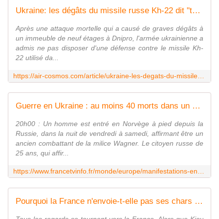
Ukraine: les dégâts du missile russe Kh-22 dit "tueur de porte-avions"
Après une attaque mortelle qui a causé de graves dégâts à
un immeuble de neuf étages à Dnipro, l'armée ukrainienne a
admis ne pas disposer d'une défense contre le missile Kh-
22 utilisé da...
https://air-cosmos.com/article/ukraine-les-degats-du-missile-russe-kh-22-dit-tueur-de-porte-avions-64003
Guerre en Ukraine : au moins 40 morts dans un bombardement russe à Dnipro, l'UE dénonce un "crime de guerre"
20h00 : Un homme est entré en Norvège à pied depuis la
Russie, dans la nuit de vendredi à samedi, affirmant être un
ancien combattant de la milice Wagner. Le citoyen russe de
25 ans, qui affir...
https://www.francetvinfo.fr/monde/europe/manifestations-en-ukraine/direct-guerre-en-ukraine-le-sort-de-plus-de-trente-personnes-reste-encore-inconnu-dans-l-immeuble-de-dnipro-assure-volodymyr-zelensky_5605478.html
Pourquoi la France n'envoie-t-elle pas ses chars Leclerc à l'Ukraine ?