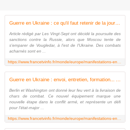
Guerre en Ukraine : ce qu'il faut retenir de la journée du 27 janvier
Article rédigé par Les Vingt-Sept ont décidé la poursuite des
sanctions contre la Russie, alors que Moscou tente de
s'emparer de Vougledar, à l'est de l'Ukraine. Des combats
acharnés sont en ...
https://www.francetvinfo.fr/monde/europe/manifestations-en-ukraine/guerre-en-ukraine-ce-qu-il-faut-retenir-de-la-journee-du-27-janvier_5626862.html
Guerre en Ukraine : envoi, entretien, formation... Après l'accord pour l'envoi de chars lourds, le casse-tête logistique débute
Berlin et Washington ont donné leur feu vert à la livraison de
chars de combat. Ce nouvel équipement marque une
nouvelle étape dans le conflit armé, et représente un défi
pour l'état-major ...
https://www.francetvinfo.fr/monde/europe/manifestations-en-ukraine/guerre-en-ukraine-envoi-entretien-formation-apres-l-accord-pour-l-envoi-de-chars-lourds-le-casse-tete-logistique-debute_5622467.html