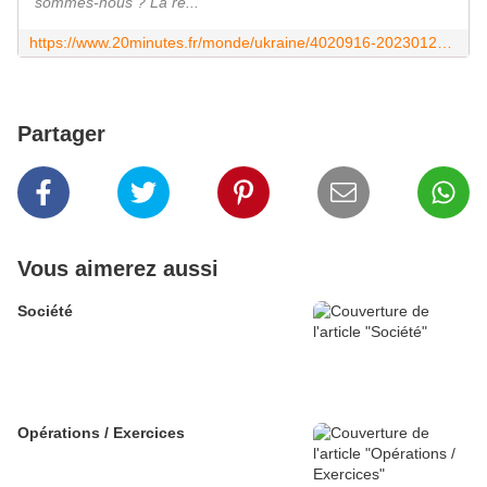
sommes-nous ? La ré...
https://www.20minutes.fr/monde/ukraine/4020916-20230127-guerre-ukraine-poutine-accuse-construire-nouveaux-camps-concentration-combat-feroce-vougledar
Partager
Vous aimerez aussi
Société
Opérations / Exercices