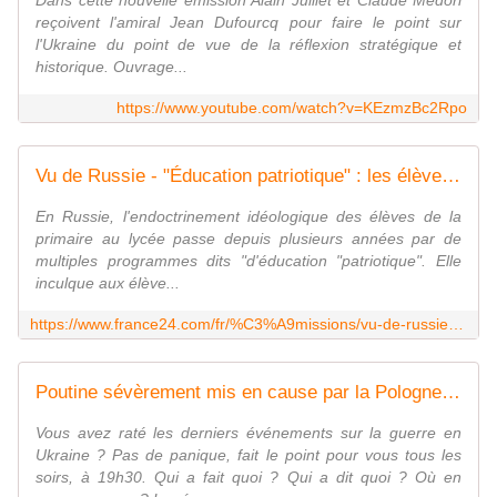
Dans cette nouvelle émission Alain Juillet et Claude Medori
reçoivent l'amiral Jean Dufourcq pour faire le point sur
l'Ukraine du point de vue de la réflexion stratégique et
historique. Ouvrage...
https://www.youtube.com/watch?v=KEzmzBc2Rpo
Vu de Russie - "Éducation patriotique" : les élèves russes mobilisés pour soutenir "l'opération spéciale"
En Russie, l'endoctrinement idéologique des élèves de la
primaire au lycée passe depuis plusieurs années par de
multiples programmes dits "d'éducation "patriotique". Elle
inculque aux élève...
https://www.france24.com/fr/%C3%A9missions/vu-de-russie/20230127-%C3%A9ducation-patriotique-les-%C3%A9l%C3%A8ves-russes-mobilis%C3%A9s-pour-soutenir-l-op%C3%A9ration-sp%C3%A9ciale
Poutine sévèrement mis en cause par la Pologne au 338e jour du conflit
Vous avez raté les derniers événements sur la guerre en
Ukraine ? Pas de panique, fait le point pour vous tous les
soirs, à 19h30. Qui a fait quoi ? Qui a dit quoi ? Où en