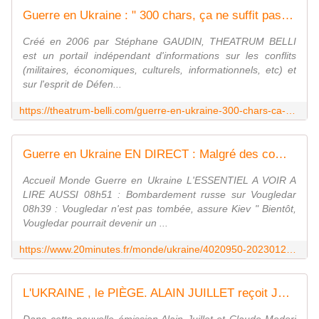
Guerre en Ukraine : " 300 chars, ça ne suffit pas ", selon Peer de Jong - Theatrum Belli
Créé en 2006 par Stéphane GAUDIN, THEATRUM BELLI
est un portail indépendant d'informations sur les conflits
(militaires, économiques, culturels, informationnels, etc) et
sur l'esprit de Défen...
https://theatrum-belli.com/guerre-en-ukraine-300-chars-ca-ne-suffit-pas-selon-peer-de-jong/
Guerre en Ukraine EN DIRECT : Malgré des combats " brutaux ", Vougledar n'est pas tombée, assure Kiev...
Accueil Monde Guerre en Ukraine L'ESSENTIEL A VOIR A
LIRE AUSSI 08h51 : Bombardement russe sur Vougledar
08h39 : Vougledar n'est pas tombée, assure Kiev " Bientôt,
Vougledar pourrait devenir un ...
https://www.20minutes.fr/monde/ukraine/4020950-20230128-guerre-ukraine-direct-malgre-combats-brutaux-vougledar-tombee-assure-kiev
L'UKRAINE , le PIÈGE. ALAIN JUILLET reçoit JEAN DUFOURCQ.