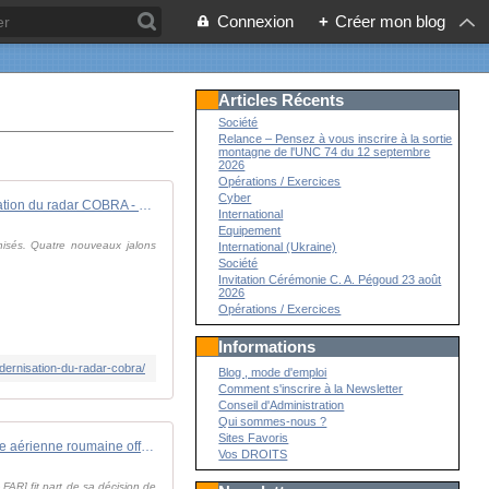
Connexion
+
Créer mon blog
Articles Récents
Société
Relance – Pensez à vous inscrire à la sortie
montagne de l'UNC 74 du 12 septembre
2026
Opérations / Exercices
Cyber
Des progrès dans la modernisation du radar COBRA - FOB - Forces Operations Blog
International
Equipement
nisés. Quatre nouveaux jalons
International (Ukraine)
Société
Invitation Cérémonie C. A. Pégoud 23 août
2026
Opérations / Exercices
Informations
ernisation-du-radar-cobra/
Blog , mode d'emploi
Comment s'inscrire à la Newsletter
Conseil d'Administration
Qui sommes-nous ?
Sites Favoris
La force aérienne roumaine officialise le retrait de ses derniers avions de combat MiG-21 LanceR - Zone Militaire
Vos DROITS
FAR] fit part de sa décision de