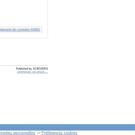
reglement-de-comptes-64991
Published by ACBIVIERS
commenter cet article
…
onnées personnelles
Préférences cookies