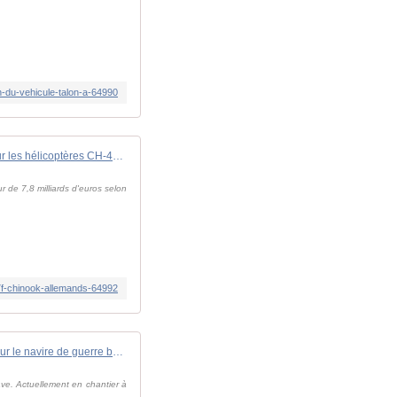
n-du-vehicule-talon-a-64990
Contrat de 7,8 milliards d'euros pour les hélicoptères CH-47F Chinook allemands
 de 7,8 milliards d'euros selon
47f-chinook-allemands-64992
Sabotage sur le navire de guerre britannique HMS Glasgow: acte de vandalisme ou règlement de comptes?
ave. Actuellement en chantier à