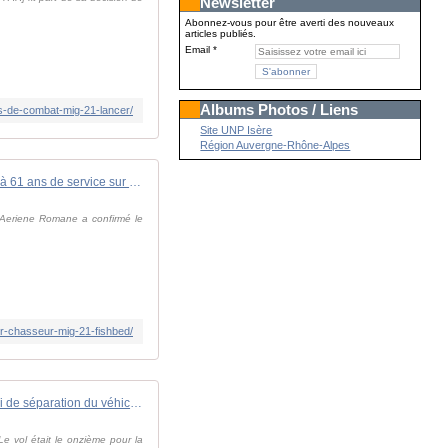
Newsletter
Abonnez-vous pour être averti des nouveaux
articles publiés.
Email
Albums Photos / Liens
ns-de-combat-mig-21-lancer/
Site UNP Isère
Région Auvergne-Rhône-Alpes
La Roumanie met fin à 61 ans de service sur chasseur MiG-21 Fishbed. - avionslegendaires.net
e Aeriene Romane a confirmé le
ur-chasseur-mig-21-fishbed/
Stratolaunch achève avec succès l'essai de séparation du véhicule Talon-A
e vol était le onzième pour la