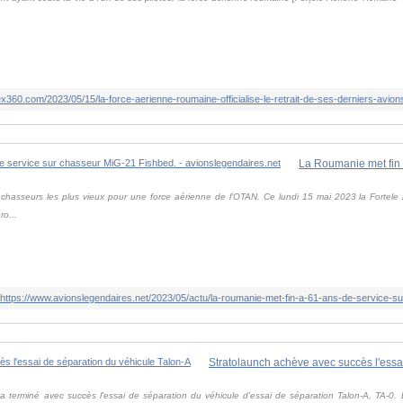
x360.com/2023/05/15/la-force-aerienne-roumaine-officialise-le-retrait-de-ses-derniers-avio
 chasseurs les plus vieux pour une force aérienne de l'OTAN. Ce lundi 15 mai 2023 la Fortel
ro...
https://www.avionslegendaires.net/2023/05/actu/la-roumanie-met-fin-a-61-ans-de-service-s
 terminé avec succès l'essai de séparation du véhicule d'essai de séparation Talon-A, TA-0. L