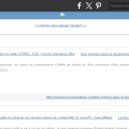
<< Histoire
International (Ukraine) >>
écennies, les radars de contre-batterie COBRA de l'armée de Terre continuent d'être moder
'OCCA...
https://www.forcesoperations.com/des-progres-dans-la-mod
t ayant coûté la vie à l'un de ses pilotes, la force aérienne roumaine [Forțele Aeriene Române - 