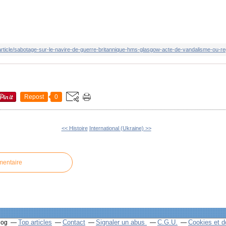
article/sabotage-sur-le-navire-de-guerre-britannique-hms-glasgow-acte-de-vandalisme-ou-
Repost
0
<< Histoire
International (Ukraine) >>
mentaire
Top articles
Contact
Signaler un abus
C.G.U.
Cookies et d
log