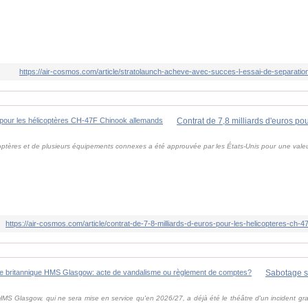
.
https://air-cosmos.com/article/stratolaunch-acheve-avec-succes-l-essai-de-separatio
optères et de plusieurs équipements connexes a été approuvée par les États-Unis pour une valeur
https://air-cosmos.com/article/contrat-de-7-8-milliards-d-euros-pour-les-helicopteres-ch-
HMS Glasgow, qui ne sera mise en service qu'en 2026/27, a déjà été le théâtre d'un incident gr