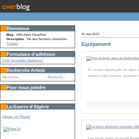
Bienvenue
15 mai 2023
Blog
: UNC Alpes Dauphiné
Description
: Vie des Sections rattachées
Equipement
Contact
Formulaire d'adhésion
2020: formulaire d'adhésion
Recherche Article
En service depuis près de deux d
viennent d'être franchis, annonce l
Pour nous joindre
La Guerre d'Algérie
Cliquez sur l'image
L'an passé, après un nouvel acciden