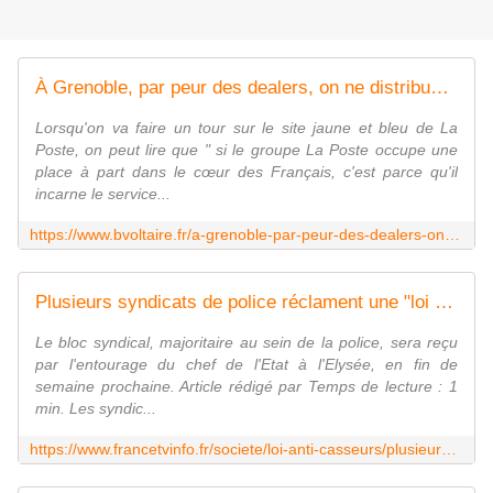
À Grenoble, par peur des dealers, on ne distribue plus le courrier ! - Boulevard Voltaire
Lorsqu'on va faire un tour sur le site jaune et bleu de La
Poste, on peut lire que " si le groupe La Poste occupe une
place à part dans le cœur des Français, c'est parce qu'il
incarne le service...
https://www.bvoltaire.fr/a-grenoble-par-peur-des-dealers-on-ne-distribue-plus-le-courrier/
Plusieurs syndicats de police réclament une "loi anti-casseurs" à Emmanuel Macron, face à une "situation apocalyptique"
Le bloc syndical, majoritaire au sein de la police, sera reçu
par l'entourage du chef de l'Etat à l'Elysée, en fin de
semaine prochaine. Article rédigé par Temps de lecture : 1
min. Les syndic...
https://www.francetvinfo.fr/societe/loi-anti-casseurs/plusieurs-syndicats-de-police-reclament-une-loi-anti-casseurs-a-emmanuel-macron-face-a-une-situation-apocalyptique_5809256.html