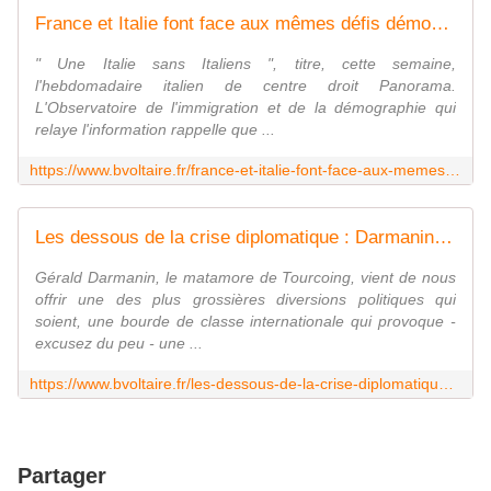
France et Italie font face aux mêmes défis démographique et migratoire - Boulevard Voltaire
" Une Italie sans Italiens ", titre, cette semaine,
l'hebdomadaire italien de centre droit Panorama.
L'Observatoire de l'immigration et de la démographie qui
relaye l'information rappelle que ...
https://www.bvoltaire.fr/france-et-italie-font-face-aux-memes-defis-demographique-et-migratoire/
Les dessous de la crise diplomatique : Darmanin parle, Meloni agit - Boulevard Voltaire
Gérald Darmanin, le matamore de Tourcoing, vient de nous
offrir une des plus grossières diversions politiques qui
soient, une bourde de classe internationale qui provoque -
excusez du peu - une ...
https://www.bvoltaire.fr/les-dessous-de-la-crise-diplomatique-darmanin-parle-meloni-agit/
Partager