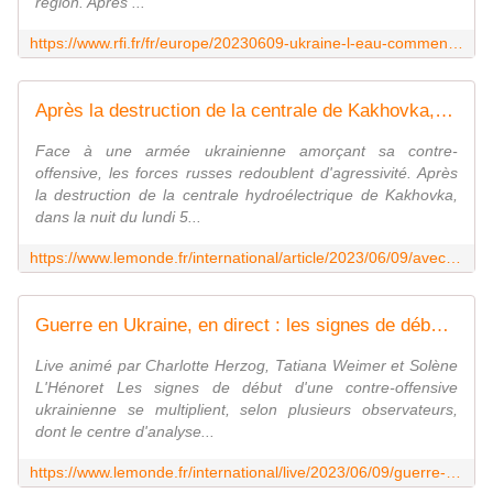
région. Après ...
https://www.rfi.fr/fr/europe/20230609-ukraine-l-eau-commence-%C3%A0-baisser-%C3%A0-kherson-la-centrale-de-zaporijjia-toujours-refroidie
Après la destruction de la centrale de Kakhovka, les Russes multiplient les inondations dans le sud du pays
Face à une armée ukrainienne amorçant sa contre-
offensive, les forces russes redoublent d'agressivité. Après
la destruction de la centrale hydroélectrique de Kakhovka,
dans la nuit du lundi 5...
https://www.lemonde.fr/international/article/2023/06/09/avec-la-destruction-du-barrage-de-kakhovka-l-armee-russe-remet-au-gout-du-jour-les-coupures-humides_6176829_3210.html
Guerre en Ukraine, en direct : les signes de début d'une contre-offensive ukrainienne se multiplient, selon plusieurs observateurs
Live animé par Charlotte Herzog, Tatiana Weimer et Solène
L'Hénoret Les signes de début d'une contre-offensive
ukrainienne se multiplient, selon plusieurs observateurs,
dont le centre d'analyse...
https://www.lemonde.fr/international/live/2023/06/09/guerre-en-ukraine-en-direct-les-signes-de-debut-d-une-contre-offensive-ukrainienne-se-multiplient-selon-plusieurs-observateurs_6176838_3210.html