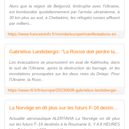
Alors que la région de Belgorod, limitrophe avec l'Ukraine,
est bombardée quotidiennement par l'armée ukrainienne, à
30 km plus au sud, à Chebekino, les réfugiés russes affluent
par milliers...
https://www.francetvinfo.fr/monde/europe/manifestations-en-ukraine/russie-pres-de-la-frontiere-avec-l-ukraine-l-incomprehension-des-civils-russes-qui-commencent-a-realiser-ce-que-se-passe_5876186.html
Gabrielius Landsbergis: "La Russie doit perdre la guerre et l'Ukraine doit la gagner"
Les évacuations se poursuivent en aval de Kakhovka, dans
le sud de l'Ukraine, après la destruction du barrage, et les
inondations provoquées sur les deux rives du Dniepr. Pour
l'Ukraine, la Russ...
https://www.rfi.fr/fr/europe/20230608-gabrielius-landsbergis-la-russie-doit-perdre-la-guerre-et-l-ukraine-doit-la-gagner
La Norvège en dit plus sur les futurs F-16 destinés à la Roumanie
Actualité aéronautique ALERTAVIA La Norvège en dit plus
sur les futurs F-16 destinés à la Roumanie IL Y A 8 HEURES