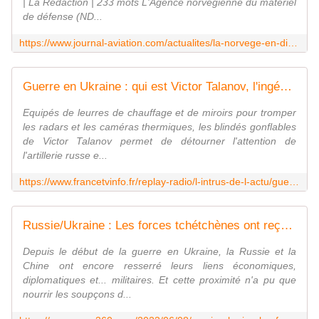
| La Rédaction | 233 mots L'Agence norvégienne du matériel
de défense (ND...
https://www.journal-aviation.com/actualites/la-norvege-en-dit-plus-sur-les-futurs-f-16-destines-a-la-roumanie~57245.html
Guerre en Ukraine : qui est Victor Talanov, l'ingénieur russe qui vend des chars gonflables aux Ukrainiens pour tromper l'armée russe ?
Equipés de leurres de chauffage et de miroirs pour tromper
les radars et les caméras thermiques, les blindés gonflables
de Victor Talanov permet de détourner l'attention de
l'artillerie russe e...
https://www.francetvinfo.fr/replay-radio/l-intrus-de-l-actu/guerre-en-ukraine-qui-est-victor-talanov-l-ingenieur-russe-qui-vend-des-chars-gonflables-aux-ukrainiens-pour-tromper-l-armee-russe_5845601.html
Russie/Ukraine : Les forces tchétchènes ont reçu des blindés "Tigre" produits en Chine - Zone Militaire
Depuis le début de la guerre en Ukraine, la Russie et la
Chine ont encore resserré leurs liens économiques,
diplomatiques et... militaires. Et cette proximité n'a pu que
nourrir les soupçons d...