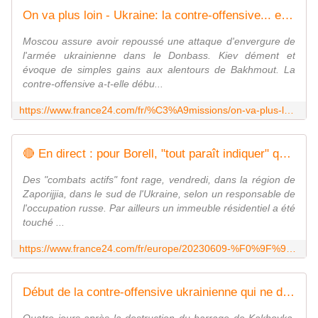
On va plus loin - Ukraine: la contre-offensive... enfin ?
Moscou assure avoir repoussé une attaque d'envergure de
l'armée ukrainienne dans le Donbass. Kiev dément et
évoque de simples gains aux alentours de Bakhmout. La
contre-offensive a-t-elle débu...
https://www.france24.com/fr/%C3%A9missions/on-va-plus-loin/20230608-ukraine-la-conte-offensive-enfin
🔴 En direct : pour Borell, "tout paraît indiquer" que Moscou est derrière la destruction du barrage
Des "combats actifs" font rage, vendredi, dans la région de
Zaporijjia, dans le sud de l'Ukraine, selon un responsable de
l'occupation russe. Par ailleurs un immeuble résidentiel a été
touché ...
https://www.france24.com/fr/europe/20230609-%F0%9F%94%B4-en-direct-zelensky-salue-les-r%C3%A9sultats-obtenus-dans-l-est-de-l-ukraine
Début de la contre-offensive ukrainienne qui ne dit toujours pas son nom