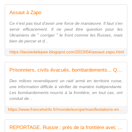
Assaut à Zapo
Ce n'est pas tout d'avoir une force de manœuvre. Il faut s'en
servir efficacement. Il ne peut être question pour les
Ukrainiens de " corriger " le front comme les Russes, mais
bien de percer et d...
https://lavoiedelepee.blogspot.com/2023/04/assaut-zapo.html
Prisonniers, civils évacués, bombardements... Que se passe-t-il dans la région russe de Belgorod, à la frontière avec l'Ukraine ?
Des milices revendiquent un raid armé en territoire russe,
une information difficile à vérifier de manière indépendante.
Les bombardements nourris à la frontière, en tout cas, ont
conduit de...
https://www.francetvinfo.fr/monde/europe/manifestations-en-ukraine/prisonniers-civils-evacues-bombardements-que-se-passe-t-il-dans-la-region-russe-de-belgorod-a-la-frontiere-avec-l-ukraine_5869235.html
REPORTAGE. Russie : près de la frontière avec l'Ukraine, l'incompréhension des civils russes qui "commencent à réaliser ce qui se passe"