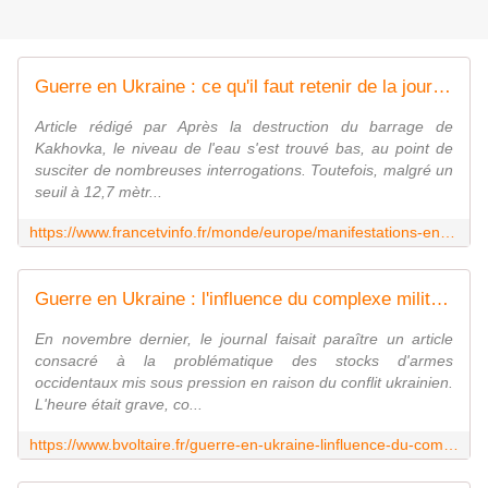
Guerre en Ukraine : ce qu'il faut retenir de la journée du jeudi 8 juin
Article rédigé par Après la destruction du barrage de
Kakhovka, le niveau de l'eau s'est trouvé bas, au point de
susciter de nombreuses interrogations. Toutefois, malgré un
seuil à 12,7 mètr...
https://www.francetvinfo.fr/monde/europe/manifestations-en-ukraine/guerre-en-ukraine-ce-qu-il-faut-retenir-de-la-journee-du-jeudi-8-juin_5876528.html
Guerre en Ukraine : l'influence du complexe militaro-industriel sur les débats - Boulevard Voltaire
En novembre dernier, le journal faisait paraître un article
consacré à la problématique des stocks d'armes
occidentaux mis sous pression en raison du conflit ukrainien.
L'heure était grave, co...
https://www.bvoltaire.fr/guerre-en-ukraine-linfluence-du-complexe-militaro-industriel-sur-les-debats/