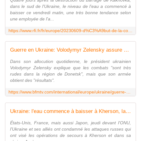
Quatre jours après la destruction du barrage de Kakhovka,
dans le sud de l'Ukraine, le niveau de l'eau a commencé à
baisser ce vendredi matin, une très bonne tendance selon
une employée de l'a...
https://www.rfi.fr/fr/europe/20230609-d%C3%A9but-de-la-contre-offensive-ukrainienne-qui-ne-dit-toujours-pas-son-nom
Guerre en Ukraine: Volodymyr Zelensky assure que son armée obtient des "résultats" dans l'est du pays
Dans son allocution quotidienne, le président ukrainien
Volodymyr Zelensky explique que les combats "sont très
rudes dans la région de Donetsk", mais que son armée
obtient des "résultats".
https://www.bfmtv.com/international/europe/ukraine/guerre-en-ukraine-volodymyr-zelensky-assure-que-son-armee-obtient-des-resultats-dans-l-est-du-pays_AN-202306090043.html
Ukraine: l'eau commence à baisser à Kherson, la centrale de Zaporijjia toujours refroidie
États-Unis, France, mais aussi Japon, jeudi devant l'ONU,
l'Ukraine et ses alliés ont condamné les attaques russes qui
ont visé les opérations de secours à Kherson et dans sa