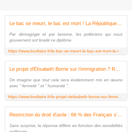
Le bac se meurt, le bac est mort ! La République aussi ! - Boulevard Voltaire
Par démagogie et par laxisme, les politiciens qui nous
gouvernent ont bradé ce diplôme.
https://www.bvoltaire.fr/le-bac-se-meurt-le-bac-est-mort-la-republique-aussi/
Le projet d'Élisabeth Borne sur l'immigration ? Régulariser des clandestins ! - Boulevard Voltaire
On imagine que tout cela sera évidemment mis en œuvre
avec " fermeté " et " humanité ".
https://www.bvoltaire.fr/le-projet-delisabeth-borne-sur-limmigration-regulariser-des-clandestins/
Restriction du droit d'asile : 66 % des Français s'y disent favorables - Boulevard Voltaire
Sans surprise, la réponse diffère en fonction des sensibilités
politiques.