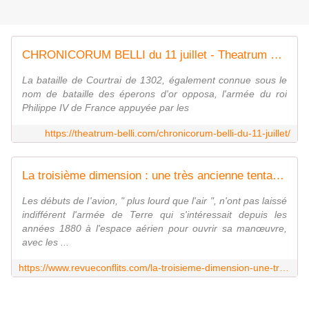
CHRONICORUM BELLI du 11 juillet - Theatrum Belli
La bataille de Courtrai de 1302, également connue sous le
nom de bataille des éperons d'or opposa, l'armée du roi
Philippe IV de France appuyée par les
https://theatrum-belli.com/chronicorum-belli-du-11-juillet/
La troisième dimension : une très ancienne tentation de l'armée de Terre
Les débuts de l'avion, " plus lourd que l'air ", n'ont pas laissé
indifférent l'armée de Terre qui s'intéressait depuis les
années 1880 à l'espace aérien pour ouvrir sa manœuvre,
avec les ...
https://www.revueconflits.com/la-troisieme-dimension-une-tres-ancienne-tentation-de-larmee-de-terre/