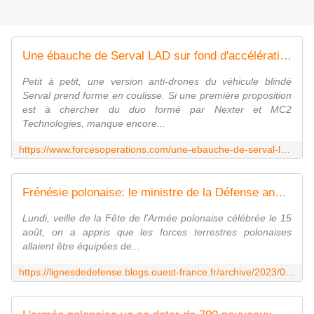
Une ébauche de Serval LAD sur fond d'accélération - FOB - Forces Operations Blog
Petit à petit, une version anti-drones du véhicule blindé
Serval prend forme en coulisse. Si une première proposition
est à chercher du duo formé par Nexter et MC2
Technologies, manque encore...
https://www.forcesoperations.com/une-ebauche-de-serval-lad-sur-fond-dacceleration/
Frénésie polonaise: le ministre de la Défense annonce trois nouveaux contrat pour des véhicules de combat
Lundi, veille de la Fête de l'Armée polonaise célébrée le 15
août, on a appris que les forces terrestres polonaises
allaient être équipées de...
https://lignesdedefense.blogs.ouest-france.fr/archive/2023/08/14/pologne-24049.html